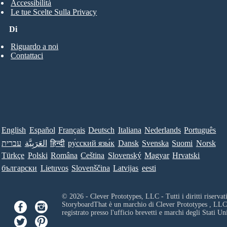
Accessibilità
Le tue Scelte Sulla Privacy
Di
Riguardo a noi
Contattaci
English
Español
Français
Deutsch
Italiana
Nederlands
Português
עברית
العَرَبِيَّة
हिन्दी
ру́сский язы́к
Dansk
Svenska
Suomi
Norsk
Türkçe
Polski
Româna
Ceština
Slovenský
Magyar
Hrvatski
български
Lietuvos
Slovenščina
Latvijas
eesti
© 2026 - Clever Prototypes, LLC - Tutti i diritti riservati
StoryboardThat è un marchio di
Clever Prototypes , LLC
registrato presso l'ufficio brevetti e marchi degli Stati Uni