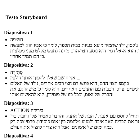
Testo Storyboard
Diapositiva: 1
חשיפה
ג'קסון, ילד שתמיד מוצא בעיות בבית הספר, לומד כי אביו הוא למעשה
י, והוא א-אל דמי. הוא נוסע חצוי-הדם מחנה לחפש מקלט מפני מפלצות
כי הם תמיד אחריו.
Diapositiva: 2
סְתִירָה
אני חושב שאלך להפוך אותך דולפין ...
בקמפ חצוי-הדם, הוא פוגש-דם חצי רבים אחרים, נולד של האלים
מפיים. פרסי רכבות עם החניכים האחרים. הוא לומד כי מישהו גנב את
הברק של זאוס, וככל בנו של פוסידון, הוא להאשים אותו!
Diapositiva: 3
ACTION בירידה
חיל קווסט עם אנבת ', הבת של אתנה, והחבר סאטיר שלו גרובר, כדי
 את הבריח האב איבד ולמנוע מלחמה בין זאוס פוסידון. פרסי צפה רק
כמה ימים של אימונים, אבל הוא צריך להציל את העולם.
Diapositiva: 4