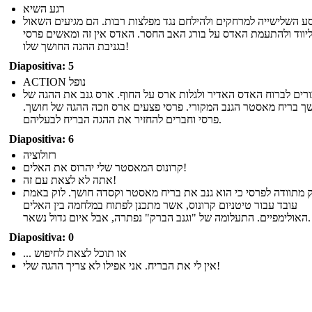
רגע השיא
ע השלישייה למרחקים ולהילחם נגד מפלצות רבות. הם מגיעים השאול
יווד ולהתעמת האדס על בורג האב החסר. האדס אין זה ומאשים פרסי
בגניבת ההגה החושך שלו!
Diapositiva: 5
ACTION נופל
ורים לברוח האדס האדיר ולגלות ארס על החוף. ארס גנב את ההגה של
שך בריח מאסטר הגנב המקורי. פרסי פצעים ארס וזכה ההגה של חושך
פרסי וחברים להחזיר את ההגה הבריח לבעליהם.
Diapositiva: 6
רזולוציה
קרונוס המאסטר שלי יהרוס את האלים!
אתה לא לצאת עם זה!
ק מתוודה לפרסי כי הוא גנב את בריח מאסטר וקסדה חושך. לוק באמת
עובד עבור טיטניום קרונוס, אשר מתכנן לפתוח במלחמה בין האלים
האולימפיים. התעלומה של "וגנב הברק" נפתרה, אבל איום גדול נשאר.
Diapositiva: 0
... או תוכל לצאת לחיפוש
אין לי את הבריח. אני אפילו לא צריך ההגה שלי!