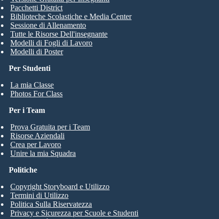
Pacchetti District
Biblioteche Scolastiche e Media Center
Sessione di Allenamento
Tutte le Risorse Dell'insegnante
Modelli di Fogli di Lavoro
Modelli di Poster
Per Studenti
La mia Classe
Photos For Class
Per i Team
Prova Gratuita per i Team
Risorse Aziendali
Crea per Lavoro
Unire la mia Squadra
Politiche
Copyright Storyboard e Utilizzo
Termini di Utilizzo
Politica Sulla Riservatezza
Privacy e Sicurezza per Scuole e Studenti