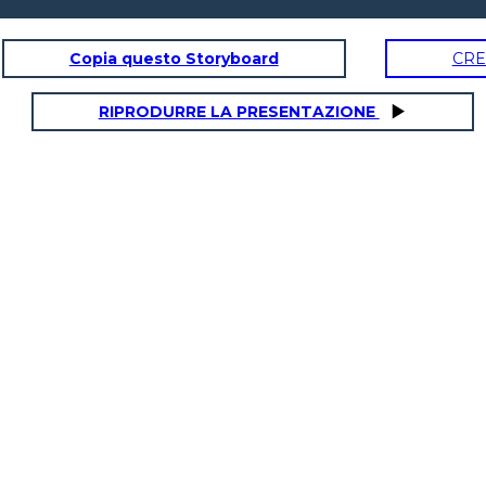
Copia questo Storyboard
CRE
RIPRODURRE LA PRESENTAZIONE