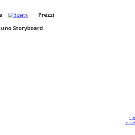
e
Prezzi
 uno Storyboard
CR
STO