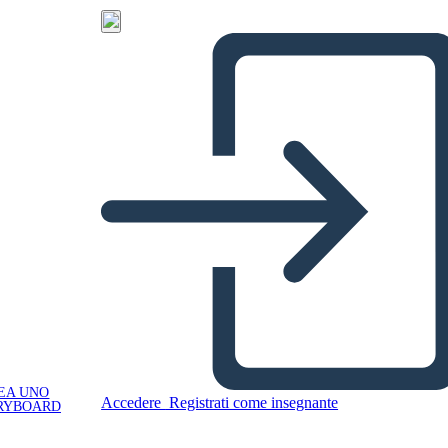
EA UNO
Accedere
Registrati come insegnante
RYBOARD