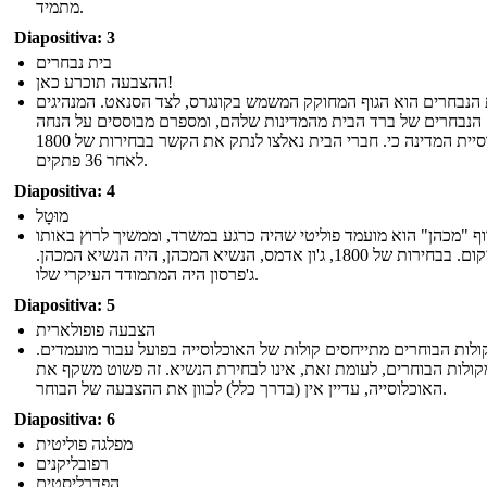
מתמיד.
Diapositiva: 3
בית נבחרים
ההצבעה תוכרע כאן!
 הנבחרים הוא הגוף המחוקק המשמש בקונגרס, לצד הסנאט. המנהיגים
הנבחרים של ברד הבית מהמדינות שלהם, ומספרם מבוססים על הנחה
מאוכלוסיית המדינה כי. חברי הבית נאלצו לנתק את הקשר בבחירות של 1800
לאחר 36 פתקים.
Diapositiva: 4
מוּטָל
וף "מכהן" הוא מועמד פוליטי שהיה כרגע במשרד, וממשיך לרוץ באותו
המיקום. בבחירות של 1800, ג'ון אדמס, הנשיא המכהן, היה הנשיא המכהן.
ג'פרסון היה המתמודד העיקרי שלו.
Diapositiva: 5
הצבעה פופולארית
קולות הבוחרים מתייחסים קולות של האוכלוסייה בפועל עבור מועמדים
קולות הבוחרים, לעומת זאת, אינו לבחירת הנשיא. זה פשוט משקף את
האוכלוסייה, עדיין אין (בדרך כלל) לכוון את ההצבעה של הבוחר.
Diapositiva: 6
מפלגה פוליטית
רפובליקנים
הפדרליסטים