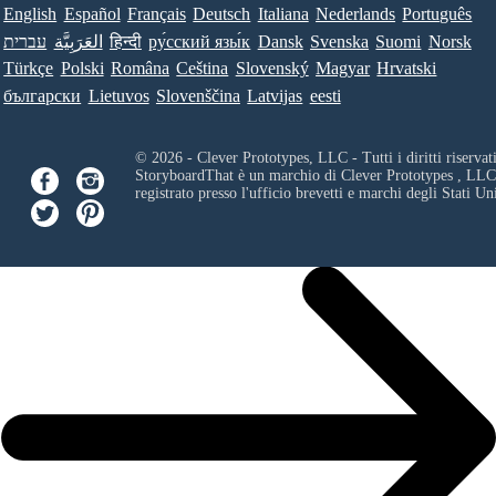
English
Español
Français
Deutsch
Italiana
Nederlands
Português
עברית
العَرَبِيَّة
हिन्दी
ру́сский язы́к
Dansk
Svenska
Suomi
Norsk
Türkçe
Polski
Româna
Ceština
Slovenský
Magyar
Hrvatski
български
Lietuvos
Slovenščina
Latvijas
eesti
© 2026 - Clever Prototypes, LLC - Tutti i diritti riservati
StoryboardThat è un marchio di
Clever Prototypes , LLC
registrato presso l'ufficio brevetti e marchi degli Stati Uni