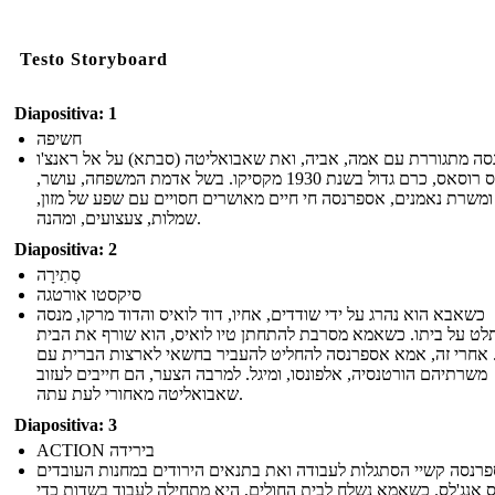
Testo Storyboard
Diapositiva: 1
חשיפה
ה מתגוררת עם אמה, אביה, ואת שאבואליטה (סבתא) על אל ראנצ'ו
דה לאס רוסאס, כרם גדול בשנת 1930 מקסיקו. בשל אדמת המשפחה, עושר,
ומשרת נאמנים, אספרנסה חי חיים מאושרים חסויים עם שפע של מזון,
שמלות, צעצועים, ומהנה.
Diapositiva: 2
סְתִירָה
סיקסטו אורטגה
כשאבא הוא נהרג על ידי שודדים, אחיו, דוד לואיס והדוד מרקו, מנסה
ט על ביתו. כשאמא מסרבת להתחתן טיו לואיס, הוא שורף את הבית
 אחרי זה, אמא אספרנסה להחליט להעביר בחשאי לארצות הברית עם
משרתיהם הורטנסיה, אלפונסו, ומיגל. למרבה הצער, הם חייבים לעזוב
שאבואליטה מאחורי לעת עתה.
Diapositiva: 3
ACTION בירידה
רנסה קשיי הסתגלות לעבודה ואת בתנאים הירודים במחנות העובדים
ס אנג'לס. כשאמא נשלח לבית החולים, היא מתחילה לעבוד בשדות כדי