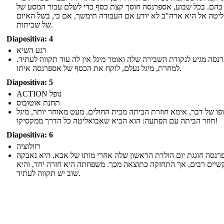
בהם. בכל שבוע, אספרנסה חוסך קצת כסף כדי לשלם עבור המסע של
יטה אל היא ארה"ב לא יודע אם העבודה תימשך, אם כי, בשל האיום
של שביתות.
Diapositiva: 4
רגע השיא
רנסה מגיע לנקודת השבירה שלה ואומר מיגל אין לה עוד תקווה לעתיד
למחרת, מיגל נעלם, לוקח את הכסף של אספרנסה איתו.
Diapositiva: 5
ACTION נופל
תחנת אוטובוס
פו של דבר, אימא חוזרת הביתה מבית החולים. מעט מאוחר יותר, מיגל
חוזר הביתה עם הפתעה: הוא הביא שאבואליטה כל הדרך ממקסיקו!
Diapositiva: 6
רזולוציה
רנסה חוגגת יום הולדת הראשון שלה אחרי מותו של אבא. היא נאבקה
שיים רבים, אך התחזקה כתוצאה מכך. משפחתה היא חזרה יחד, והיא
שוב יש תקווה לעתיד.