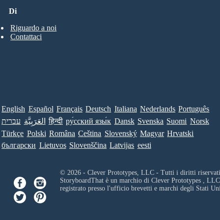
Di
Riguardo a noi
Contattaci
English
Español
Français
Deutsch
Italiana
Nederlands
Português
עברית
العَرَبِيَّة
हिन्दी
ру́сский язы́к
Dansk
Svenska
Suomi
Norsk
Türkçe
Polski
Româna
Ceština
Slovenský
Magyar
Hrvatski
български
Lietuvos
Slovenščina
Latvijas
eesti
© 2026 - Clever Prototypes, LLC - Tutti i diritti riservati
StoryboardThat è un marchio di
Clever Prototypes , LLC
registrato presso l'ufficio brevetti e marchi degli Stati Uni