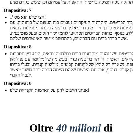
Diapositiva: 7
הצי שלנו הוא מס '1!
ור הבריטים, היתרונות העיקריים נעוצים כוח העצום של כוחותיה. עם
עליונות ימית, וכן חי"ר מוסדר ומאומן, בריטניה נהנתה מעליונות צבאית
לת. בנוסף, כוחות הבריטים הסתייעו לוחמי יליד חזקים ובעל מוטיבציה,
אשר כרתו ברית עם הבריטים, בהתחשב מיושר האינטרסים שלהם.
Diapositiva: 8
ריטים עשו נהנים מיתרונות רבים במלחמה צבאית, היו עדיין חסרונות
קים. ראשית, הייתה בריטניה עדיין בעיצומה של מלחמה עם נפוליאון
פה, נשארה רק קומץ של לקוחות קבועים, מיליציה קנדית, ובעלי בריתו
הגן קנדה. בנוסף, אבטחת היבשת שלהם הייתה הרבה יותר חשוב מאשר
לגבול הקנדי.
Diapositiva: 0
אנחנו חייבים להגן על האדמות הקנדיות שלנו!
Oltre
40 milioni
di