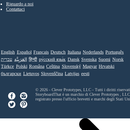
Riguardo a noi
Contattaci
English
Español
Français
Deutsch
Italiana
Nederlands
Português
Norsk
Suomi
Svenska
Dansk
ру́сский язы́к
हिन्दी
العَرَبِيَّة
עברית
Türkçe
Polski
Româna
Ceština
Slovenský
Magyar
Hrvatski
български
Lietuvos
Slovenščina
Latvijas
eesti
© 2026 - Clever Prototypes, LLC - Tutti i diritti riservati
StoryboardThat è un marchio di
Clever Prototypes , LLC
registrato presso l'ufficio brevetti e marchi degli Stati Uni