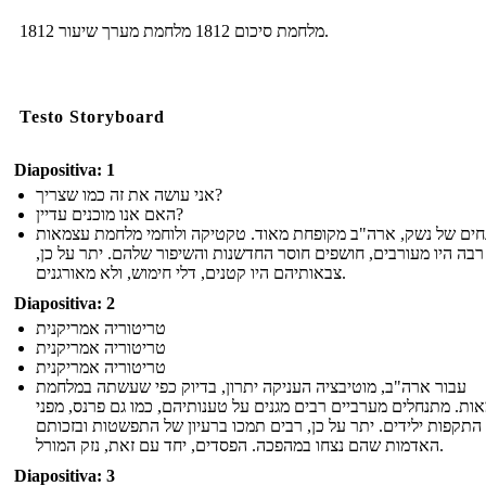
מלחמת סיכום 1812 מלחמת מערך שיעור 1812.
Testo Storyboard
Diapositiva: 1
אני עושה את זה כמו שצריך?
האם אנו מוכנים עדיין?
חים של נשק, ארה"ב מקופחת מאוד. טקטיקה ולוחמי מלחמת עצמאות
רבה היו מעורבים, חושפים חוסר החדשנות והשיפור שלהם. יתר על כן,
צבאותיהם היו קטנים, דלי חימוש, ולא מאורגנים.
Diapositiva: 2
טריטוריה אמריקנית
טריטוריה אמריקנית
טריטוריה אמריקנית
עבור ארה"ב, מוטיבציה העניקה יתרון, בדיוק כפי שעשתה במלחמת
ות. מתנחלים מערביים רבים מגנים על טענותיהם, כמו גם פרנס, מפני
התקפות ילידים. יתר על כן, רבים תמכו ברעיון של התפשטות ובזכותם
האדמות שהם נצחו במהפכה. הפסדים, יחד עם זאת, נזק המורל.
Diapositiva: 3