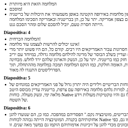
המלחמה הזאת היא מיותרת
מוסכם!
און מלחמות באירופה הקטינה באופן משמעותי את היכולות של בריטניה
 בצפון אמריקה. יתר על כן, הן בבריטניה ובאמריקה הסכימו המלחמה
הייתה חסרת טעם, יוביל להסכם שלום ומהר הסכם גנט.
Diapositiva: 4
המלחמה הכרחית!
איננו יכולים להרשות לעצמנו עוד מלחמה!
חסרונות עבור האמריקאים היו רבים. קודם כל, הם היו פשוט יותר מדי
ועדיין בשלב הבוסר של מדינה להילחם מלחמה גדולה, במיוחד עם יריב
חזק כמו בריטניה. יתר על כן, הנשק והארגון שלהם ירד לחלש. מבחינה
ית, האומה חולקת, כמו הוקס המלחמה תמכה במלחמה מההתחלה, תוך
הפדרליסטים התנגדו לה מאוד.
Diapositiva: 5
חות הבריטיים וילידים היה יתרון גדול על פני האמריקאים במונחים של
 למרות נלחם מלחמה באירופה עם צרפת, בריטניה עדיין מבוסס היטב
מלאה ימי, ונשק מעולה. כוחות Native הובלו גם והיו טקטיקות מעולות וידע
של השטח.
Diapositiva: 6
בריטים, מוטיבציה נקם." הפסדיהם במהפכה. כמו כן, הם שנועדו להגן
אחזקותיהם בקנדה. המוטיבציה הייתה גבוהה לכוחות Native כמו גם, כפי
ונים מכדי להגן על זיכיונות אדמותיהם הוקמו גם במשך מאה שנים. זו