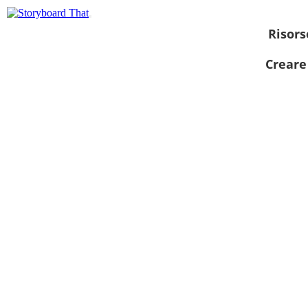
Risors
Creare