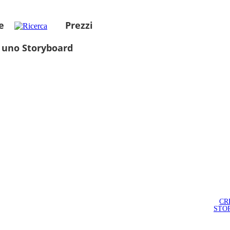
e
Prezzi
 uno Storyboard
CR
STO