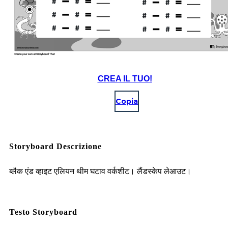
CREA IL TUO!
Copia
Storyboard Descrizione
ब्लैक एंड व्हाइट एलियन थीम घटाव वर्कशीट। लैंडस्केप लेआउट।
Testo Storyboard