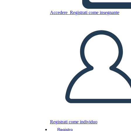
घटाव लैंडस्केप बीडब्ल्यू 3
Accedere
Registrati come insegnante
Copia questo Storyboard
CREARE UNO STORYBOARD
RIPRODURRE LA PRESENTAZIONE
LEGGIMI
Registrati come individuo
Registro