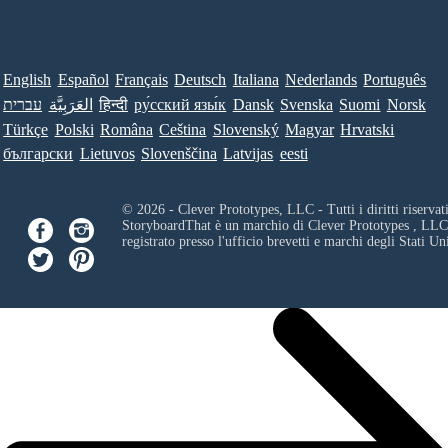
English
Español
Français
Deutsch
Italiana
Nederlands
Português
עברית
العَرَبِيَّة
हिन्दी
ру́сский язы́к
Dansk
Svenska
Suomi
Norsk
Türkçe
Polski
Româna
Ceština
Slovenský
Magyar
Hrvatski
български
Lietuvos
Slovenščina
Latvijas
eesti
© 2026 - Clever Prototypes, LLC - Tutti i diritti riservati
StoryboardThat è un marchio di
Clever Prototypes , LLC
registrato presso l'ufficio brevetti e marchi degli Stati Uni