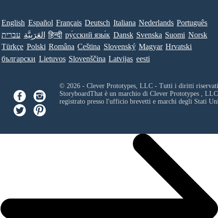
English
Español
Français
Deutsch
Italiana
Nederlands
Português
עברית
العَرَبِيَّة
हिन्दी
ру́сский язы́к
Dansk
Svenska
Suomi
Norsk
Türkçe
Polski
Româna
Ceština
Slovenský
Magyar
Hrvatski
български
Lietuvos
Slovenščina
Latvijas
eesti
© 2026 - Clever Prototypes, LLC - Tutti i diritti riservati
StoryboardThat è un marchio di
Clever Prototypes , LLC
registrato presso l'ufficio brevetti e marchi degli Stati Uni