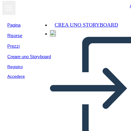
CREA UNO STORYBOARD
Pagina
Risorse
Visualizza
Prezzi
come
presentazione
Creare uno Storyboard
Registro
Accedere
सारांश संश्लेषण 2