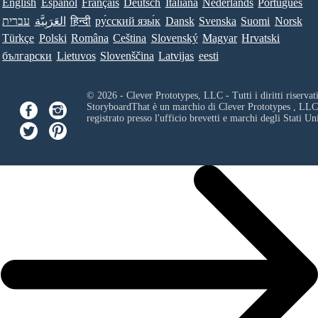
English
Español
Français
Deutsch
Italiana
Nederlands
Português
עברית
العَرَبِيَّة
हिन्दी
ру́сский язы́к
Dansk
Svenska
Suomi
Norsk
Türkçe
Polski
Româna
Ceština
Slovenský
Magyar
Hrvatski
български
Lietuvos
Slovenščina
Latvijas
eesti
© 2026 - Clever Prototypes, LLC - Tutti i diritti riservati
StoryboardThat è un marchio di
Clever Prototypes , LLC
registrato presso l'ufficio brevetti e marchi degli Stati Uni