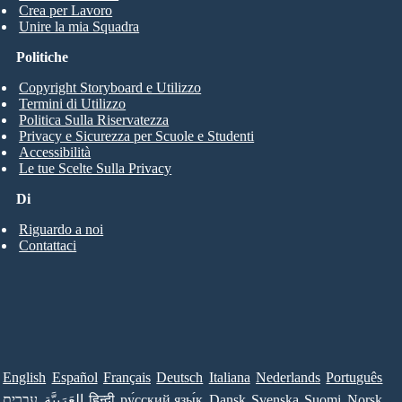
Crea per Lavoro
Unire la mia Squadra
Politiche
Copyright Storyboard e Utilizzo
Termini di Utilizzo
Politica Sulla Riservatezza
Privacy e Sicurezza per Scuole e Studenti
Accessibilità
Le tue Scelte Sulla Privacy
Di
Riguardo a noi
Contattaci
English
Español
Français
Deutsch
Italiana
Nederlands
Português
עברית
العَرَبِيَّة
हिन्दी
ру́сский язы́к
Dansk
Svenska
Suomi
Norsk