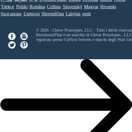
Türkçe
Polski
Româna
Ceština
Slovenský
Magyar
Hrvatski
български
Lietuvos
Slovenščina
Latvijas
eesti
© 2026 - Clever Prototypes, LLC - Tutti i diritti riservati
StoryboardThat è un marchio di
Clever Prototypes , LLC
registrato presso l'ufficio brevetti e marchi degli Stati Uni