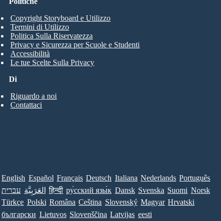
Politiche
Copyright Storyboard e Utilizzo
Termini di Utilizzo
Politica Sulla Riservatezza
Privacy e Sicurezza per Scuole e Studenti
Accessibilità
Le tue Scelte Sulla Privacy
Di
Riguardo a noi
Contattaci
English
Español
Français
Deutsch
Italiana
Nederlands
Português
עברית
العَرَبِيَّة
हिन्दी
ру́сский язы́к
Dansk
Svenska
Suomi
Norsk
Türkçe
Polski
Româna
Ceština
Slovenský
Magyar
Hrvatski
български
Lietuvos
Slovenščina
Latvijas
eesti