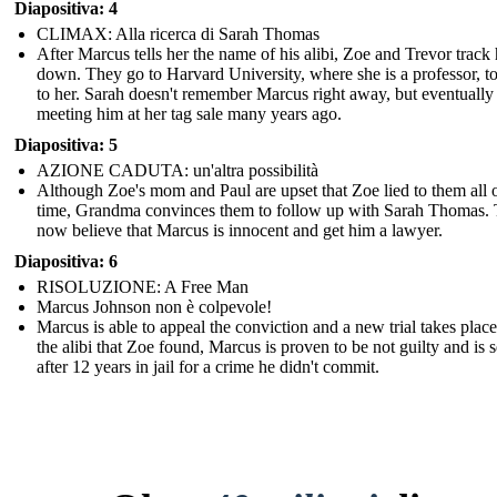
Diapositiva: 4
CLIMAX: Alla ricerca di Sarah Thomas
After Marcus tells her the name of his alibi, Zoe and Trevor track 
down. They go to Harvard University, where she is a professor, to
to her. Sarah doesn't remember Marcus right away, but eventually 
meeting him at her tag sale many years ago.
Diapositiva: 5
AZIONE CADUTA: un'altra possibilità
Although Zoe's mom and Paul are upset that Zoe lied to them all o
time, Grandma convinces them to follow up with Sarah Thomas.
now believe that Marcus is innocent and get him a lawyer.
Diapositiva: 6
RISOLUZIONE: A Free Man
Marcus Johnson non è colpevole!
Marcus is able to appeal the conviction and a new trial takes plac
the alibi that Zoe found, Marcus is proven to be not guilty and is s
after 12 years in jail for a crime he didn't commit.