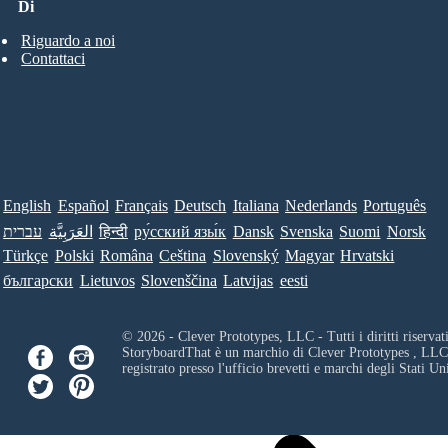
Di
Riguardo a noi
Contattaci
English
Español
Français
Deutsch
Italiana
Nederlands
Português
עברית
العَرَبِيَّة
हिन्दी
ру́сский язы́к
Dansk
Svenska
Suomi
Norsk
Türkçe
Polski
Româna
Ceština
Slovenský
Magyar
Hrvatski
български
Lietuvos
Slovenščina
Latvijas
eesti
© 2026 - Clever Prototypes, LLC - Tutti i diritti riservati
StoryboardThat è un marchio di
Clever Prototypes , LLC
registrato presso l'ufficio brevetti e marchi degli Stati Uni