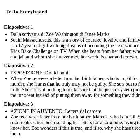
Testo Storyboard
Diapositiva: 1
Dalla scrivania di Zoe Washington di Janae Marks
Set in Massachusetts, this is a story of courage, loyalty, and famil
is a 12 year old girl with big dreams of becoming the next winner
Kids Bake Challenge on TV. When she hears from her father, who
and jail and whom she's never met, her world is changed forever.
Diapositiva: 2
ESPOSIZIONE: Dodici anni
When Zoe receives a letter from her birth father, who is in jail for
murder, she learns that he truly may not be guilty. She sets out to f
truth. She stops at nothing to make sure that the justice system pro
the innocent instead of putting them away for something they didn
Diapositiva: 3
AZIONE IN AUMENTO: Lettera dal carcere
Zoe receives a letter from her birth father, Marcus, who is in jail. 
soon realizes he's been sending her letters for a long time, trying t
know her. Zoe wonders if this is true, and if so, why she hasn't re
them.