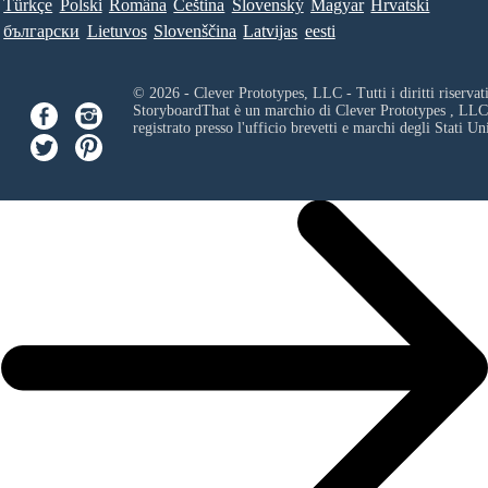
Türkçe
Polski
Româna
Ceština
Slovenský
Magyar
Hrvatski
български
Lietuvos
Slovenščina
Latvijas
eesti
© 2026 - Clever Prototypes, LLC - Tutti i diritti riservati
StoryboardThat è un marchio di
Clever Prototypes , LLC
registrato presso l'ufficio brevetti e marchi degli Stati Uni