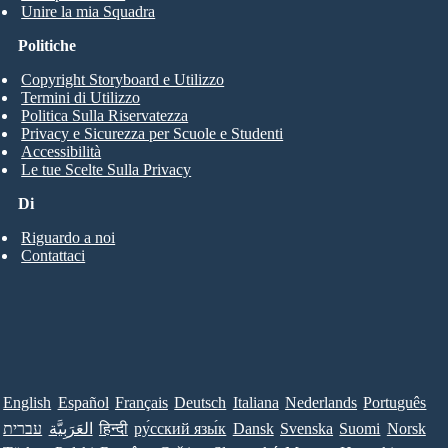
Unire la mia Squadra
Politiche
Copyright Storyboard e Utilizzo
Termini di Utilizzo
Politica Sulla Riservatezza
Privacy e Sicurezza per Scuole e Studenti
Accessibilità
Le tue Scelte Sulla Privacy
Di
Riguardo a noi
Contattaci
English
Español
Français
Deutsch
Italiana
Nederlands
Português
עברית
العَرَبِيَّة
हिन्दी
ру́сский язы́к
Dansk
Svenska
Suomi
Norsk