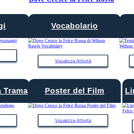
gi
Vocabolario
Visualizza Attività
a Trama
Poster del Film
Li
Visualizza Attività