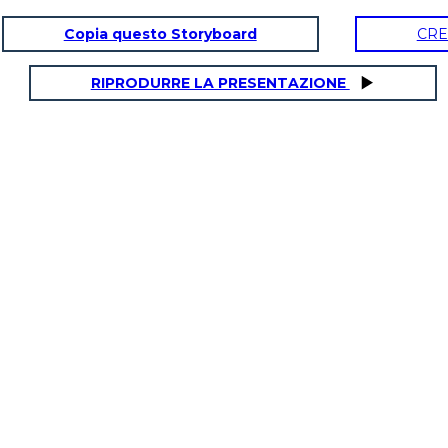
Copia questo Storyboard
CRE
1
OPZIONE 2
RIPRODURRE LA PRESENTAZIONE
La seconda opzione
non è buona neanche
perché significa che
_________ accadrà.
2