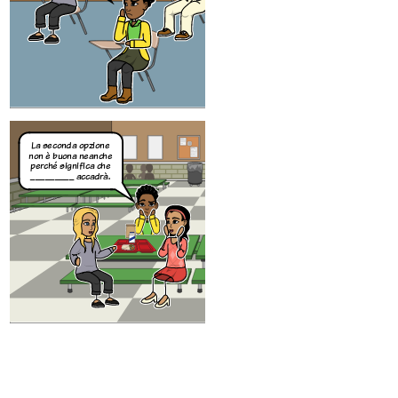
OPZIONE 2
La seconda opzione
non è buona neanche
perché significa che
_________ accadrà.