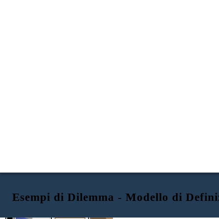
Esempi di Dilemma - Modello di Defini
INTRODUZIONE
OPZIONE 1
OPZIONE 2