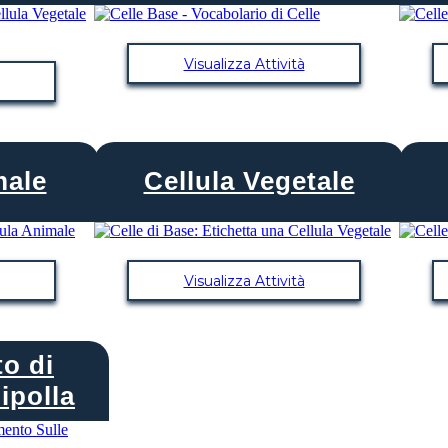
Visualizza Attività
male
Cellula Vegetale
Visualizza Attività
o di
ipolla