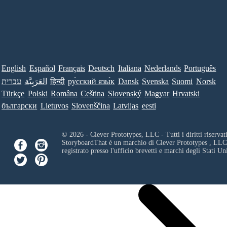
English
Español
Français
Deutsch
Italiana
Nederlands
Português
עברית
العَرَبِيَّة
हिन्दी
ру́сский язы́к
Dansk
Svenska
Suomi
Norsk
Türkçe
Polski
Româna
Ceština
Slovenský
Magyar
Hrvatski
български
Lietuvos
Slovenščina
Latvijas
eesti
© 2026 - Clever Prototypes, LLC - Tutti i diritti riservati
StoryboardThat è un marchio di
Clever Prototypes , LLC
registrato presso l'ufficio brevetti e marchi degli Stati Uni