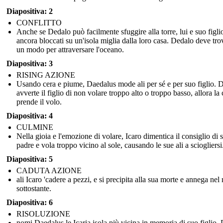
Diapositiva: 2
CONFLITTO
Anche se Dedalo può facilmente sfuggire alla torre, lui e suo figli
ancora bloccati su un'isola miglia dalla loro casa. Dedalo deve tro
un modo per attraversare l'oceano.
Diapositiva: 3
RISING AZIONE
Usando cera e piume, Daedalus mode ali per sé e per suo figlio. 
avverte il figlio di non volare troppo alto o troppo basso, allora la
prende il volo.
Diapositiva: 4
CULMINE
Nella gioia e l'emozione di volare, Icaro dimentica il consiglio di 
padre e vola troppo vicino al sole, causando le sue ali a sciogliersi
Diapositiva: 5
CADUTA AZIONE
ali Icaro 'cadere a pezzi, e si precipita alla sua morte e annega nel
sottostante.
Diapositiva: 6
RISOLUZIONE
nomi Daedalus le Icaria isola più vicina in memoria di suo figlio. 