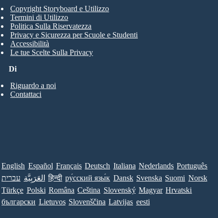
Copyright Storyboard e Utilizzo
Termini di Utilizzo
Politica Sulla Riservatezza
Privacy e Sicurezza per Scuole e Studenti
Accessibilità
Le tue Scelte Sulla Privacy
Di
Riguardo a noi
Contattaci
English
Español
Français
Deutsch
Italiana
Nederlands
Português
עברית
العَرَبِيَّة
हिन्दी
ру́сский язы́к
Dansk
Svenska
Suomi
Norsk
Türkçe
Polski
Româna
Ceština
Slovenský
Magyar
Hrvatski
български
Lietuvos
Slovenščina
Latvijas
eesti