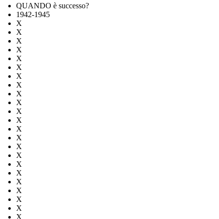
QUANDO è successo?
1942-1945
X
X
X
X
X
X
X
X
X
X
X
X
X
X
X
X
X
X
X
X
X
X
X