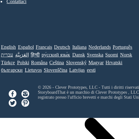
Contattaci
English
Español
Français
Deutsch
Italiana
Nederlands
Português
עברית
العَرَبِيَّة
हिन्दी
ру́сский язы́к
Dansk
Svenska
Suomi
Norsk
Türkçe
Polski
Româna
Ceština
Slovenský
Magyar
Hrvatski
български
Lietuvos
Slovenščina
Latvijas
eesti
© 2026 - Clever Prototypes, LLC - Tutti i diritti riservati
StoryboardThat è un marchio di
Clever Prototypes , LLC
registrato presso l'ufficio brevetti e marchi degli Stati Uni