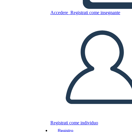
Accedere
Registrati come insegnante
Incarcerazione dei giapponesi
americani durante le 5W
della seconda guerra
Copia questo Storyboard
CREARE UNO STORYBOARD
RIPRODURRE LA PRESENTAZIONE
LEGGIMI
Registrati come individuo
Registro