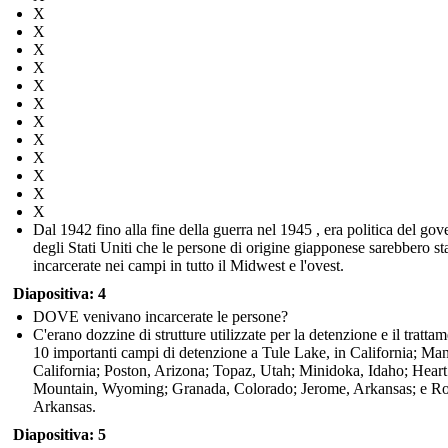
X
X
X
X
X
X
X
X
X
X
X
X
Dal 1942 fino alla fine della guerra nel 1945 , era politica del gov
degli Stati Uniti che le persone di origine giapponese sarebbero st
incarcerate nei campi in tutto il Midwest e l'ovest.
Diapositiva: 4
DOVE venivano incarcerate le persone?
C'erano dozzine di strutture utilizzate per la detenzione e il tratta
10 importanti campi di detenzione a Tule Lake, in California; Ma
California; Poston, Arizona; Topaz, Utah; Minidoka, Idaho; Heart
Mountain, Wyoming; Granada, Colorado; Jerome, Arkansas; e R
Arkansas.
Diapositiva: 5