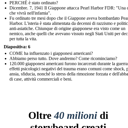
PERCHÉ è stato ordinato?
Dicembre. 7, 1941 Il Giappone attacca Pearl Harbor FDR: "Una 
che vivrà nell'infamia".
Fu ordinato tre mesi dopo che il Giappone aveva bombardato Pea
Harbor. L'isteria è stata alimentata da decenni di razzismo e politi
anti-asiatiche. Chiunque di origine giapponese era visto come un
nemico, anche quelli che avevano vissuto negli Stati Uniti per de
per tutta la vita.
Diapositiva: 6
COME ha influenzato i giapponesi americani?
Abbiamo perso tutto. Dove andremo? Come ricominciamo?
120.000 giapponesi americani furono incarcerati durante la guerra
effetti psicologici negativi del trauma erano comuni come shock, 
ansia, sfiducia, nonché lo stress della rimozione forzata e dell'ab
di case, attività commerciali e beni.
Oltre
40 milioni
di
storyboard creati