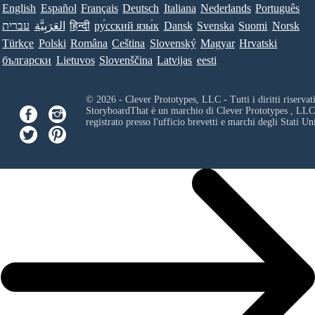
English
Español
Français
Deutsch
Italiana
Nederlands
Português
עברית
العَرَبِيَّة
हिन्दी
ру́сский язы́к
Dansk
Svenska
Suomi
Norsk
Türkçe
Polski
Româna
Ceština
Slovenský
Magyar
Hrvatski
български
Lietuvos
Slovenščina
Latvijas
eesti
© 2026 - Clever Prototypes, LLC - Tutti i diritti riservati
StoryboardThat è un marchio di
Clever Prototypes , LLC
registrato presso l'ufficio brevetti e marchi degli Stati Uni