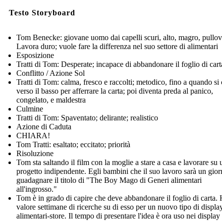
Testo Storyboard
Tom Benecke: giovane uomo dai capelli scuri, alto, magro, pullov
Lavora duro; vuole fare la differenza nel suo settore di alimentari
Esposizione
Tratti di Tom: Desperate; incapace di abbandonare il foglio di cart
Conflitto / Azione Sol
Tratti di Tom: calma, fresco e raccolti; metodico, fino a quando si
verso il basso per afferrare la carta; poi diventa preda al panico,
congelato, e maldestra
Culmine
Tratti di Tom: Spaventato; delirante; realistico
Azione di Caduta
CHIARA!
Tom Tratti: esaltato; eccitato; priorità
Risoluzione
Tom sta saltando il film con la moglie a stare a casa e lavorare su 
progetto indipendente. Egli bambini che il suo lavoro sarà un gior
guadagnare il titolo di "The Boy Mago di Generi alimentari
all'ingrosso."
Tom è in grado di capire che deve abbandonare il foglio di carta.
valore settimane di ricerche su di esso per un nuovo tipo di displa
alimentari-store. Il tempo di presentare l'idea è ora uso nei display