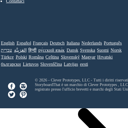
Contattaci
English
Español
Français
Deutsch
Italiana
Nederlands
Português
עברית
العَرَبِيَّة
हिन्दी
ру́сский язы́к
Dansk
Svenska
Suomi
Norsk
Türkçe
Polski
Româna
Ceština
Slovenský
Magyar
Hrvatski
български
Lietuvos
Slovenščina
Latvijas
eesti
© 2026 - Clever Prototypes, LLC - Tutti i diritti riservati
StoryboardThat è un marchio di
Clever Prototypes , LLC
registrato presso l'ufficio brevetti e marchi degli Stati Uni