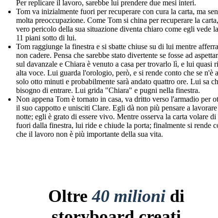
Per replicare il lavoro, sarebbe lui prendere due mesi interi.
Tom va inizialmente fuori per recuperare con cura la carta, ma se
molta preoccupazione. Come Tom si china per recuperare la carta,
vero pericolo della sua situazione diventa chiaro come egli vede la
11 piani sotto di lui.
Tom raggiunge la finestra e si sbatte chiuse su di lui mentre afferr
non cadere. Pensa che sarebbe stato divertente se fosse ad aspettar
sul davanzale e Chiara è venuto a casa per trovarlo lì, e lui quasi r
alta voce. Lui guarda l'orologio, però, e si rende conto che se n'è 
solo otto minuti e probabilmente sarà andato quattro ore. Lui sa c
bisogno di entrare. Lui grida "Chiara" e pugni nella finestra.
Non appena Tom è tornato in casa, va dritto verso l'armadio per o
il suo cappotto e unisciti Clare. Egli dà non più pensare a lavorare
notte; egli è grato di essere vivo. Mentre osserva la carta volare d
fuori dalla finestra, lui ride e chiude la porta; finalmente si rende 
che il lavoro non è più importante della sua vita.
Oltre
40 milioni
di
storyboard creati