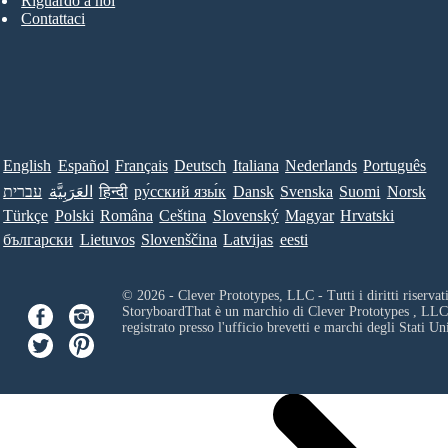
Riguardo a noi
Contattaci
English
Español
Français
Deutsch
Italiana
Nederlands
Português
עברית
العَرَبِيَّة
हिन्दी
ру́сский язы́к
Dansk
Svenska
Suomi
Norsk
Türkçe
Polski
Româna
Ceština
Slovenský
Magyar
Hrvatski
български
Lietuvos
Slovenščina
Latvijas
eesti
© 2026 - Clever Prototypes, LLC - Tutti i diritti riservati
StoryboardThat è un marchio di
Clever Prototypes , LLC
registrato presso l'ufficio brevetti e marchi degli Stati Uni