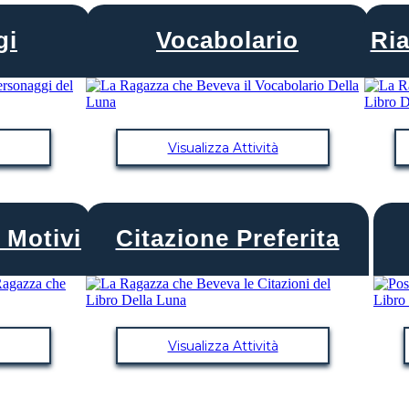
gi
Vocabolario
Ria
Visualizza Attività
 Motivi
Citazione Preferita
Visualizza Attività