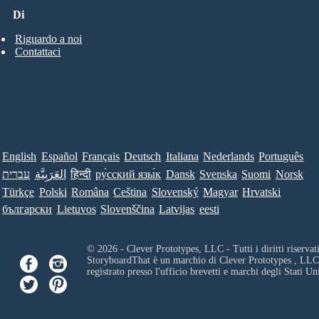
Di
Riguardo a noi
Contattaci
English
Español
Français
Deutsch
Italiana
Nederlands
Português
עברית
العَرَبِيَّة
हिन्दी
ру́сский язы́к
Dansk
Svenska
Suomi
Norsk
Türkçe
Polski
Româna
Ceština
Slovenský
Magyar
Hrvatski
български
Lietuvos
Slovenščina
Latvijas
eesti
© 2026 - Clever Prototypes, LLC - Tutti i diritti riservati
StoryboardThat è un marchio di
Clever Prototypes , LLC
registrato presso l'ufficio brevetti e marchi degli Stati Uni