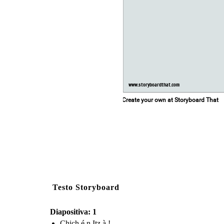
www.storyboardthat.com
Create your own at Storyboard That
Testo Storyboard
Diapositiva: 1
Chich é n Itz à !