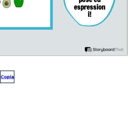
espression
i!
Copia