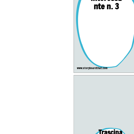
nte n. 3
www.storyboardthat.com
Trascina