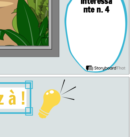
interessa
nte n. 4
z
à
!