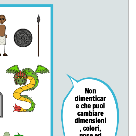
Non
dimenticar
e che puoi
cambiare
dimensioni
, colori,
pose ed