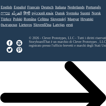
English
Español
Français
Deutsch
Italiana
Nederlands
Português
עברית
العَرَبِيَّة
हिन्दी
ру́сский язы́к
Dansk
Svenska
Suomi
Norsk
Türkçe
Polski
Româna
Ceština
Slovenský
Magyar
Hrvatski
български
Lietuvos
Slovenščina
Latvijas
eesti
© 2026 - Clever Prototypes, LLC - Tutti i diritti riservati
StoryboardThat è un marchio di
Clever Prototypes , LLC
registrato presso l'ufficio brevetti e marchi degli Stati Uni