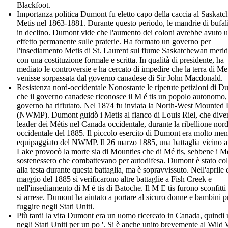
Blackfoot.
Importanza politica Dumont fu eletto capo della caccia al Saskat
Metis nel 1863-1881. Durante questo periodo, le mandrie di bufal
in declino. Dumont vide che l'aumento dei coloni avrebbe avuto 
effetto permanente sulle praterie. Ha formato un governo per
l'insediamento Metis di St. Laurent sul fiume Saskatchewan merid
con una costituzione formale e scritta. In qualità di presidente, ha
mediato le controversie e ha cercato di impedire che la terra di Me
venisse sorpassata dal governo canadese di Sir John Macdonald.
Resistenza nord-occidentale Nonostante le ripetute petizioni di 
che il governo canadese riconosce il M é tis un popolo autonomo, 
governo ha rifiutato. Nel 1874 fu inviata la North-West Mounted 
(NWMP). Dumont guidò i Metis al fianco di Louis Riel, che diven
leader dei Métis nel Canada occidentale, durante la ribellione nord
occidentale del 1885. Il piccolo esercito di Dumont era molto me
equipaggiato del NWMP. Il 26 marzo 1885, una battaglia vicino 
Lake provocò la morte sia di Mounties che di Mé tis, sebbene i Mé
sostenessero che combattevano per autodifesa. Dumont è stato col
alla testa durante questa battaglia, ma è sopravvissuto. Nell'aprile 
maggio del 1885 si verificarono altre battaglie a Fish Creek e
nell'insediamento di M é tis di Batoche. Il M E tis furono sconfitti
si arrese. Dumont ha aiutato a portare al sicuro donne e bambini p
fuggire negli Stati Uniti.
Più tardi la vita Dumont era un uomo ricercato in Canada, quindi 
negli Stati Uniti per un po '. Si è anche unito brevemente al Wild