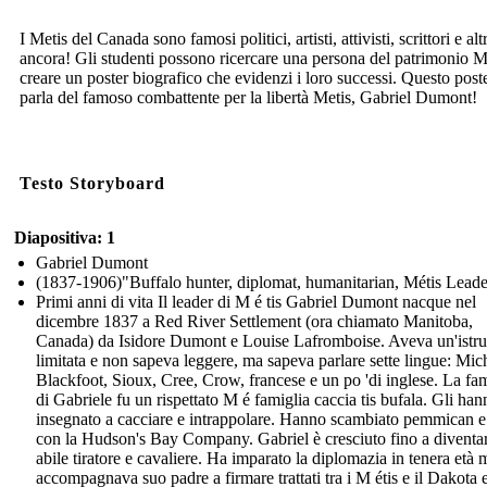
I Metis del Canada sono famosi politici, artisti, attivisti, scrittori e alt
ancora! Gli studenti possono ricercare una persona del patrimonio M
creare un poster biografico che evidenzi i loro successi. Questo post
parla del famoso combattente per la libertà Metis, Gabriel Dumont!
Testo Storyboard
Diapositiva: 1
Gabriel Dumont
(1837-1906)"Buffalo hunter, diplomat, humanitarian, Métis Leade
Primi anni di vita Il leader di M é tis Gabriel Dumont nacque nel
dicembre 1837 a Red River Settlement (ora chiamato Manitoba,
Canada) da Isidore Dumont e Louise Lafromboise. Aveva un'istr
limitata e non sapeva leggere, ma sapeva parlare sette lingue: Mich
Blackfoot, Sioux, Cree, Crow, francese e un po 'di inglese. La fam
di Gabriele fu un rispettato M é famiglia caccia tis bufala. Gli han
insegnato a cacciare e intrappolare. Hanno scambiato pemmican e 
con la Hudson's Bay Company. Gabriel è cresciuto fino a diventa
abile tiratore e cavaliere. Ha imparato la diplomazia in tenera età 
accompagnava suo padre a firmare trattati tra i M étis e il Dakota 