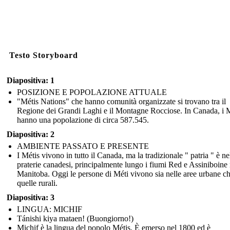
Testo Storyboard
Diapositiva: 1
POSIZIONE E POPOLAZIONE ATTUALE
"Métis Nations" che hanno comunità organizzate si trovano tra il
Regione dei Grandi Laghi e il Montagne Rocciose. In Canada, i M
hanno una popolazione di circa 587.545.
Diapositiva: 2
AMBIENTE PASSATO E PRESENTE
I Métis vivono in tutto il Canada, ma la tradizionale " patria " è ne
praterie canadesi, principalmente lungo i fiumi Red e Assiniboine 
Manitoba. Oggi le persone di Méti vivono sia nelle aree urbane ch
quelle rurali.
Diapositiva: 3
LINGUA: MICHIF
Tánishi kiya mataen! (Buongiorno!)
Michif è la lingua del popolo Métis. È emerso nel 1800 ed è