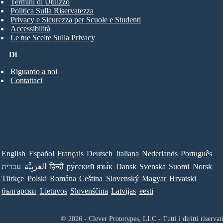
Termini di Utilizzo
Politica Sulla Riservatezza
Privacy e Sicurezza per Scuole e Studenti
Accessibilità
Le tue Scelte Sulla Privacy
Di
Riguardo a noi
Contattaci
English
Español
Français
Deutsch
Italiana
Nederlands
Português
עברית
العَرَبِيَّة
हिन्दी
ру́сский язы́к
Dansk
Svenska
Suomi
Norsk
Türkçe
Polski
Româna
Ceština
Slovenský
Magyar
Hrvatski
български
Lietuvos
Slovenščina
Latvijas
eesti
© 2026 - Clever Prototypes, LLC - Tutti i diritti riservati