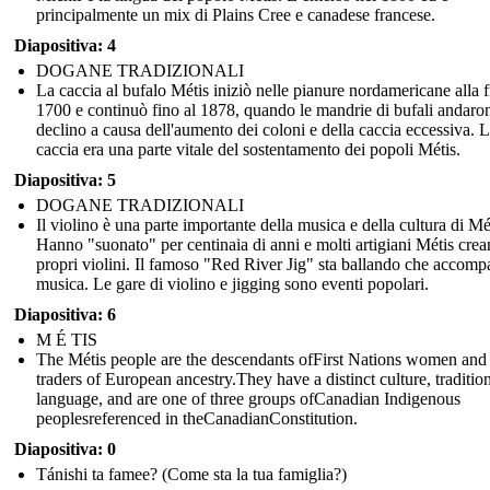
principalmente un mix di Plains Cree e canadese francese.
Diapositiva: 4
DOGANE TRADIZIONALI
La caccia al bufalo Métis iniziò nelle pianure nordamericane alla f
1700 e continuò fino al 1878, quando le mandrie di bufali andaro
declino a causa dell'aumento dei coloni e della caccia eccessiva. 
caccia era una parte vitale del sostentamento dei popoli Métis.
Diapositiva: 5
DOGANE TRADIZIONALI
Il violino è una parte importante della musica e della cultura di Mé
Hanno "suonato" per centinaia di anni e molti artigiani Métis crea
propri violini. Il famoso "Red River Jig" sta ballando che accomp
musica. Le gare di violino e jigging sono eventi popolari.
Diapositiva: 6
M É TIS
The Métis people are the descendants ofFirst Nations women and 
traders of European ancestry.They have a distinct culture, traditio
language, and are one of three groups ofCanadian Indigenous
peoplesreferenced in theCanadianConstitution.
Diapositiva: 0
Tánishi ta famee? (Come sta la tua famiglia?)