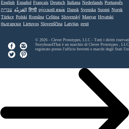
English
Español
Français
Deutsch
Italiana
Nederlands
Português
עברית
العَرَبِيَّة
हिन्दी
ру́сский язы́к
Dansk
Svenska
Suomi
Norsk
Türkçe
Polski
Româna
Ceština
Slovenský
Magyar
Hrvatski
български
Lietuvos
Slovenščina
Latvijas
eesti
© 2026 - Clever Prototypes, LLC - Tutti i diritti riservati
StoryboardThat è un marchio di
Clever Prototypes , LLC
registrato presso l'ufficio brevetti e marchi degli Stati Uni