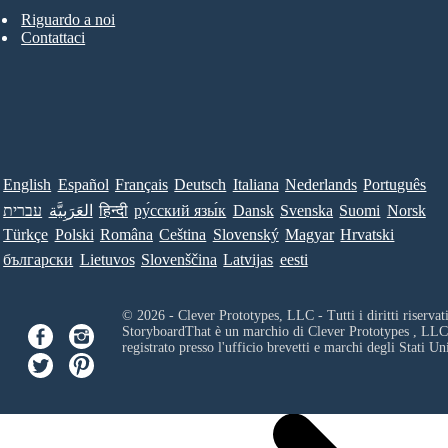
Riguardo a noi
Contattaci
English
Español
Français
Deutsch
Italiana
Nederlands
Português
עברית
العَرَبِيَّة
हिन्दी
ру́сский язы́к
Dansk
Svenska
Suomi
Norsk
Türkçe
Polski
Româna
Ceština
Slovenský
Magyar
Hrvatski
български
Lietuvos
Slovenščina
Latvijas
eesti
© 2026 - Clever Prototypes, LLC - Tutti i diritti riservati
StoryboardThat è un marchio di
Clever Prototypes , LLC
registrato presso l'ufficio brevetti e marchi degli Stati Uni