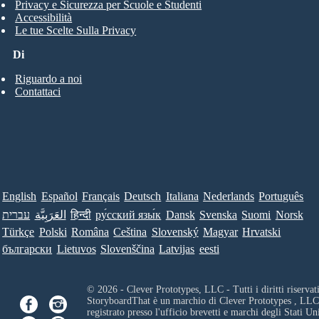
Privacy e Sicurezza per Scuole e Studenti
Accessibilità
Le tue Scelte Sulla Privacy
Di
Riguardo a noi
Contattaci
English
Español
Français
Deutsch
Italiana
Nederlands
Português
עברית
العَرَبِيَّة
हिन्दी
ру́сский язы́к
Dansk
Svenska
Suomi
Norsk
Türkçe
Polski
Româna
Ceština
Slovenský
Magyar
Hrvatski
български
Lietuvos
Slovenščina
Latvijas
eesti
© 2026 - Clever Prototypes, LLC - Tutti i diritti riservati
StoryboardThat è un marchio di
Clever Prototypes , LLC
registrato presso l'ufficio brevetti e marchi degli Stati Uni