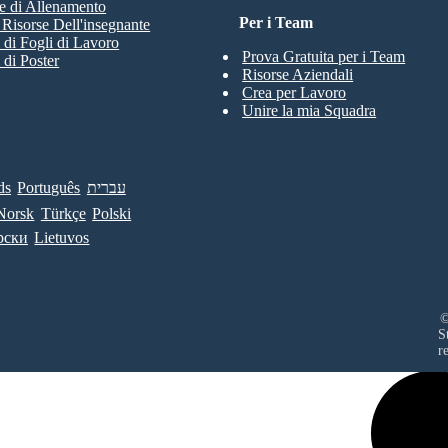
e di Allenamento
Per i Team
e Risorse Dell'insegnante
 di Fogli di Lavoro
Prova Gratuita per i Team
 di Poster
Risorse Aziendali
Crea per Lavoro
Unire la mia Squadra
ds
Português
עברית
Norsk
Türkçe
Polski
рски
Lietuvos
©
S
r