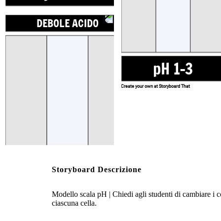
Create your own at Storyboard That
DEBOLE ACIDO
NEUTRO
pH 1-3
Create your own at Storyboard That
pH 4-6
pH 7
Storyboard Descrizione
Modello scala pH | Chiedi agli studenti di cambiare i 
NEUTRO
WEAK BAS
ciascuna cella.