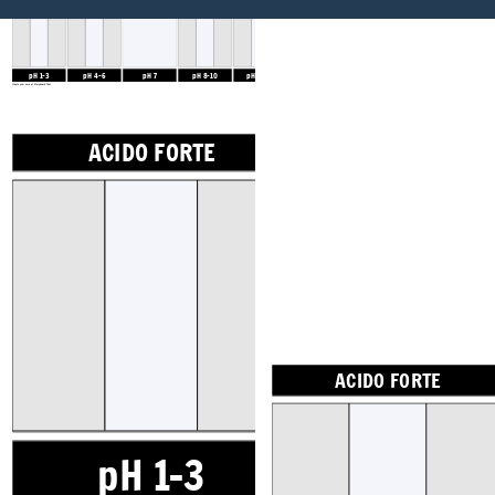
ACIDO FORTE
DEBOLE ACIDO
NEUTRO
WEAK BASE
BASE FORTE
pH 1-3
pH 4-6
pH 7
pH 8-10
pH 11-14
Create your own at Storyboard That
ACIDO FORTE
DEBOLE ACI
ACIDO FORTE
pH 1-3
pH 4-