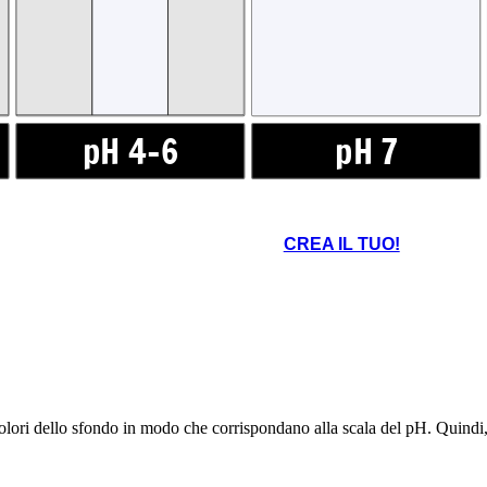
WEAK BASE
BA
pH 4-6
pH 7
CREA IL TUO!
pH 8-10
pH
colori dello sfondo in modo che corrispondano alla scala del pH. Quindi,
E
BASE FORTE