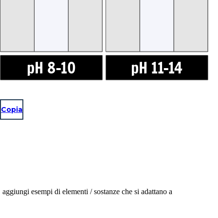
SE FORTE
pH 8-10
pH 11-14
Copia
 11-14
 aggiungi esempi di elementi / sostanze che si adattano a