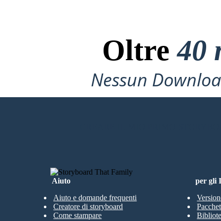
Oltre
40 
pH 8-10
pH 11-1
Nessun Download
BASE FORTE
CREARE IL MIO PRIMO STORYB
Aiuto
per gli
Aiuto e domande frequenti
Version
Creatore di storyboard
Pacchett
Come stampare
Bibliot