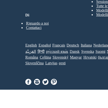
Session
Tutte l
Modelli
pH 11-14
Modelli
Di
Riguardo a noi
Contattaci
English
Español
Français
Deutsch
Italiana
Nederlan
العَرَبِيَّة
हिन्दी
ру́сский язы́к
Dansk
Svenska
Suomi
Româna
Ceština
Slovenský
Magyar
Hrvatski
бълга
Slovenščina
Latvijas
eesti