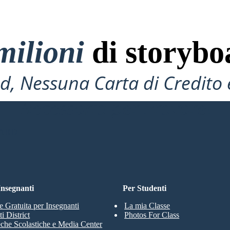
milioni
di storybo
4
, Nessuna Carta di Credito 
Necessario per Provare!
OARD
 Insegnanti
Per Studenti
e Gratuita per Insegnanti
La mia Classe
i District
Photos For Class
eche Scolastiche e Media Center