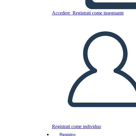
Accedere
Registrati come insegnante
Nuovo Modello di Grafico a
Torta ED 4
Copia questo Storyboard
CREARE UNO STORYBOARD
RIPRODURRE LA PRESENTAZIONE
LEGGIMI
Registrati come individuo
Registro