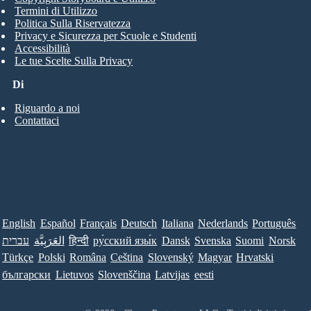
Termini di Utilizzo
Politica Sulla Riservatezza
Privacy e Sicurezza per Scuole e Studenti
Accessibilità
Le tue Scelte Sulla Privacy
Di
Riguardo a noi
Contattaci
English
Español
Français
Deutsch
Italiana
Nederlands
Português
עברית
العَرَبِيَّة
हिन्दी
ру́сский язы́к
Dansk
Svenska
Suomi
Norsk
Türkçe
Polski
Româna
Ceština
Slovenský
Magyar
Hrvatski
български
Lietuvos
Slovenščina
Latvijas
eesti