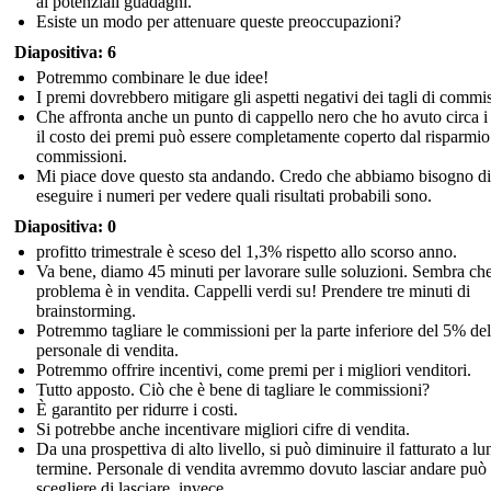
ai potenziali guadagni.
Esiste un modo per attenuare queste preoccupazioni?
Diapositiva: 6
Potremmo combinare le due idee!
I premi dovrebbero mitigare gli aspetti negativi dei tagli di commi
Che affronta anche un punto di cappello nero che ho avuto circa i
il costo dei premi può essere completamente coperto dal risparmio
commissioni.
Mi piace dove questo sta andando. Credo che abbiamo bisogno di
eseguire i numeri per vedere quali risultati probabili sono.
Diapositiva: 0
profitto trimestrale è sceso del 1,3% rispetto allo scorso anno.
Va bene, diamo 45 minuti per lavorare sulle soluzioni. Sembra che
problema è in vendita. Cappelli verdi su! Prendere tre minuti di
brainstorming.
Potremmo tagliare le commissioni per la parte inferiore del 5% del
personale di vendita.
Potremmo offrire incentivi, come premi per i migliori venditori.
Tutto apposto. Ciò che è bene di tagliare le commissioni?
È garantito per ridurre i costi.
Si potrebbe anche incentivare migliori cifre di vendita.
Da una prospettiva di alto livello, si può diminuire il fatturato a l
termine. Personale di vendita avremmo dovuto lasciar andare può
scegliere di lasciare, invece.