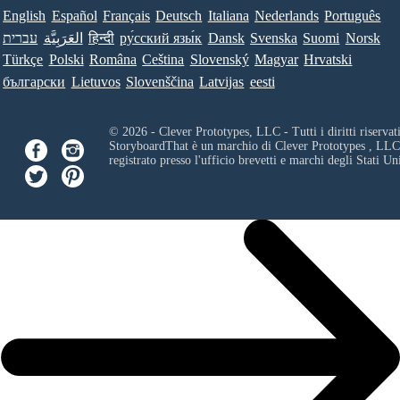
English
Español
Français
Deutsch
Italiana
Nederlands
Português
עברית
العَرَبِيَّة
हिन्दी
ру́сский язы́к
Dansk
Svenska
Suomi
Norsk
Türkçe
Polski
Româna
Ceština
Slovenský
Magyar
Hrvatski
български
Lietuvos
Slovenščina
Latvijas
eesti
© 2026 - Clever Prototypes, LLC - Tutti i diritti riservati
StoryboardThat è un marchio di
Clever Prototypes , LLC
registrato presso l'ufficio brevetti e marchi degli Stati Uni