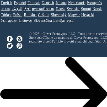
English
Español
Français
Deutsch
Italiana
Nederlands
Português
עברית
العَرَبِيَّة
हिन्दी
ру́сский язы́к
Dansk
Svenska
Suomi
Norsk
Türkçe
Polski
Româna
Ceština
Slovenský
Magyar
Hrvatski
български
Lietuvos
Slovenščina
Latvijas
eesti
© 2026 - Clever Prototypes, LLC - Tutti i diritti riservati
StoryboardThat è un marchio di
Clever Prototypes , LLC
registrato presso l'ufficio brevetti e marchi degli Stati Uni