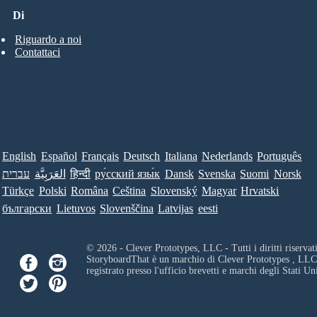
Di
Riguardo a noi
Contattaci
English
Español
Français
Deutsch
Italiana
Nederlands
Português
עברית
العَرَبِيَّة
हिन्दी
ру́сский язы́к
Dansk
Svenska
Suomi
Norsk
Türkçe
Polski
Româna
Ceština
Slovenský
Magyar
Hrvatski
български
Lietuvos
Slovenščina
Latvijas
eesti
© 2026 - Clever Prototypes, LLC - Tutti i diritti riservati
StoryboardThat è un marchio di
Clever Prototypes , LLC
registrato presso l'ufficio brevetti e marchi degli Stati Uni