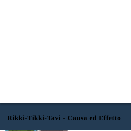
Rikki-Tikki-Tavi - Causa ed Effetto
CAUSA
EFFETTO