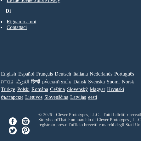
Le tue Scelte Sulla Privacy
Di
Riguardo a noi
Contattaci
English
Español
Français
Deutsch
Italiana
Nederlands
Português
עברית
العَرَبِيَّة
हिन्दी
ру́сский язы́к
Dansk
Svenska
Suomi
Norsk
Türkçe
Polski
Româna
Ceština
Slovenský
Magyar
Hrvatski
български
Lietuvos
Slovenščina
Latvijas
eesti
© 2026 - Clever Prototypes, LLC - Tutti i diritti riservati
StoryboardThat è un marchio di
Clever Prototypes , LLC
registrato presso l'ufficio brevetti e marchi degli Stati Uni