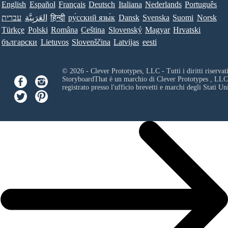
English
Español
Français
Deutsch
Italiana
Nederlands
Português
עברית
العَرَبِيَّة
हिन्दी
ру́сский язы́к
Dansk
Svenska
Suomi
Norsk
Türkçe
Polski
Româna
Ceština
Slovenský
Magyar
Hrvatski
български
Lietuvos
Slovenščina
Latvijas
eesti
© 2026 - Clever Prototypes, LLC - Tutti i diritti riservati
StoryboardThat è un marchio di
Clever Prototypes , LLC
registrato presso l'ufficio brevetti e marchi degli Stati Uni