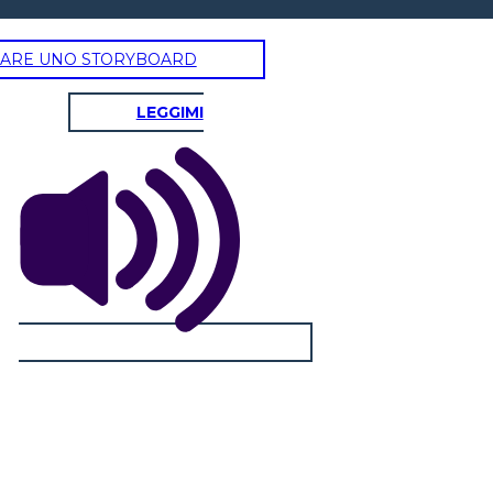
ARE UNO STORYBOARD
LEGGIMI
KATE
Tratti fisici / caratteriali:
Come cambia questo personaggio nel romanzo?
Quali sfide deve affrontare questo personaggio ?: