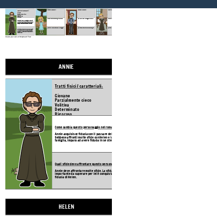
ANNIE
HELEN
KELLER
KATE
Tratti fisici / caratteriali:
Tratti fisici / caratteriali:
Tratti fisici / caratteriali:
Tratti fisici / caratteriali:
Giovane
Parzialmente cieco
Volitiva
Determinato
Rigoroso
Come cambia questo personaggio nel romanzo?
Come cambia questo personaggio nel romanzo?
Come cambia questo personaggio nel romanzo?
Come cambia questo personaggio nel romanzo?
Annie acquisisce fiducia con il passare del tempo. Sebbene affronti molte sfide con Helen e la sua famiglia, impara ad avere fiducia in se stessa.
Quali sfide deve affrontare questo personaggio ?:
Quali sfide deve affrontare questo personaggio ?:
Quali sfide deve affrontare questo personaggio ?:
Quali sfide deve affrontare questo personaggio?
Annie deve affrontare molte sfide. La sfida più importante da superare per lei è conquistare la fiducia di Helen.
Create your own at Storyboard That
ANNIE
HELEN
Tratti fisici / caratteriali:
Tratti fisici / caratteriali:
Giovane
Parzialmente cieco
Volitiva
Determinato
Rigoroso
Come cambia questo perso
Come cambia questo personaggio nel romanzo?
Annie acquisisce fiducia con il passare del tempo.
Sebbene affronti molte sfide con Helen e la sua
famiglia, impara ad avere fiducia in se stessa.
Quali sfide deve affrontar
Quali sfide deve affrontare questo personaggio?
Annie deve affrontare molte sfide. La sfida più
importante da superare per lei è conquistare la
fiducia di Helen.
Create your own at Storyboard That
HELEN
KELLER