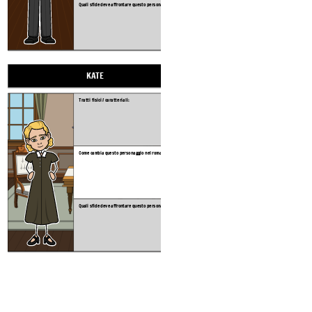
Quali sfide deve affrontare questo personaggio ?:
Quali sfide deve affrontar
KATE
Tratti fisici / caratteriali:
Come cambia questo personaggio nel romanzo?
Quali sfide deve affrontare questo personaggio ?: