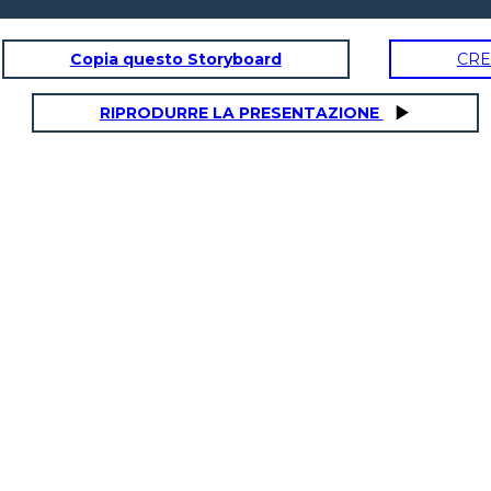
Copia questo Storyboard
CRE
RIPRODURRE LA PRESENTAZIONE
KELLER
Tratti fisici / caratteriali:
naggio nel romanzo?
Come cambia questo personaggio nel romanzo?
e questo personaggio ?:
Quali sfide deve affrontare questo personaggio ?:
KATE