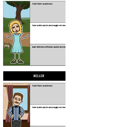
Tratti fisici / caratteriali:
Tratti fisici / caratteriali:
Come cambia questo personaggio nel romanzo?
Come cambia questo perso
Quali sfide deve affrontare questo personaggio ?:
Quali sfide deve affrontar
KELLER
KATE
Tratti fisici / caratteriali:
Tratti fisici / caratteriali:
Come cambia questo personaggio nel romanzo?
Come cambia questo perso