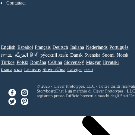
Contattaci
English
Español
Français
Deutsch
Italiana
Nederlands
Português
עברית
العَرَبِيَّة
हिन्दी
ру́сский язы́к
Dansk
Svenska
Suomi
Norsk
Türkçe
Polski
Româna
Ceština
Slovenský
Magyar
Hrvatski
български
Lietuvos
Slovenščina
Latvijas
eesti
© 2026 - Clever Prototypes, LLC - Tutti i diritti riservati
StoryboardThat è un marchio di
Clever Prototypes , LLC
registrato presso l'ufficio brevetti e marchi degli Stati Uni