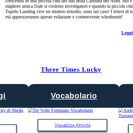
crescendo in una piccola città del sud della Carolina del Nord. Mo e 
migliore amica Dale si credono investigatori e quando la piccola citt
Tupelo Landing vive un mistero irrisolto, sono sul caso! I lettori di tu
età apprezzeranno questo esilarante e commovente whodunnit!
Leggi
Three Times Lucky
gi
Vocabolario
Visualizza Attività