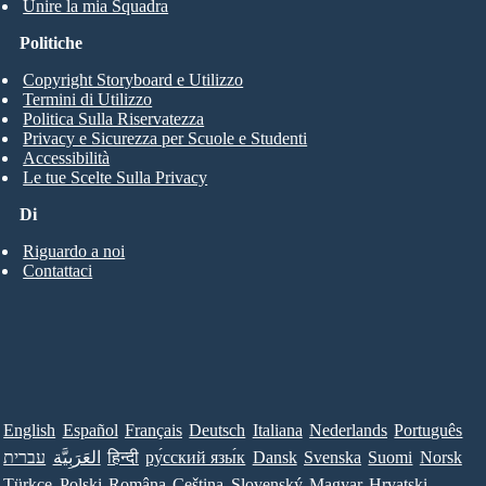
Unire la mia Squadra
Politiche
Copyright Storyboard e Utilizzo
Termini di Utilizzo
Politica Sulla Riservatezza
Privacy e Sicurezza per Scuole e Studenti
Accessibilità
Le tue Scelte Sulla Privacy
Di
Riguardo a noi
Contattaci
English
Español
Français
Deutsch
Italiana
Nederlands
Português
עברית
العَرَبِيَّة
हिन्दी
ру́сский язы́к
Dansk
Svenska
Suomi
Norsk
Türkçe
Polski
Româna
Ceština
Slovenský
Magyar
Hrvatski