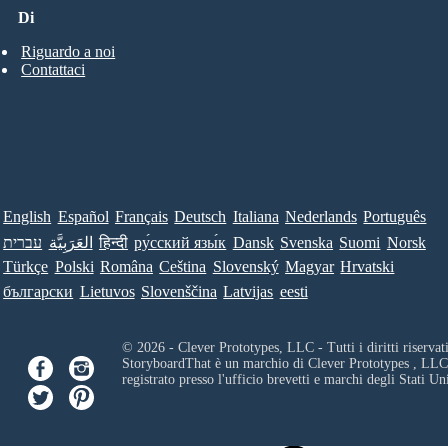
Di
Riguardo a noi
Contattaci
English
Español
Français
Deutsch
Italiana
Nederlands
Português
עברית
العَرَبِيَّة
हिन्दी
ру́сский язы́к
Dansk
Svenska
Suomi
Norsk
Türkçe
Polski
Româna
Ceština
Slovenský
Magyar
Hrvatski
български
Lietuvos
Slovenščina
Latvijas
eesti
© 2026 - Clever Prototypes, LLC - Tutti i diritti riservati
StoryboardThat è un marchio di
Clever Prototypes , LLC
registrato presso l'ufficio brevetti e marchi degli Stati Uni