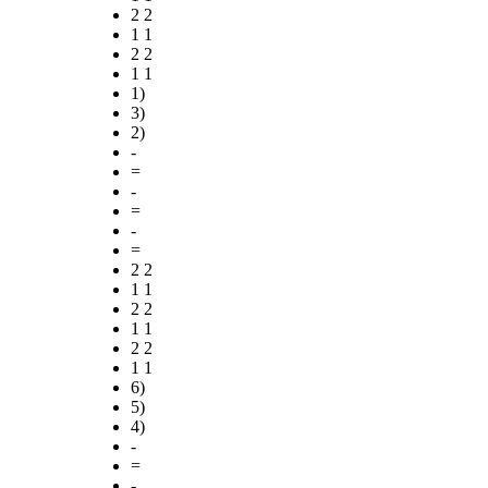
2 2
1 1
2 2
1 1
1)
3)
2)
-
=
-
=
-
=
2 2
1 1
2 2
1 1
2 2
1 1
6)
5)
4)
-
=
-