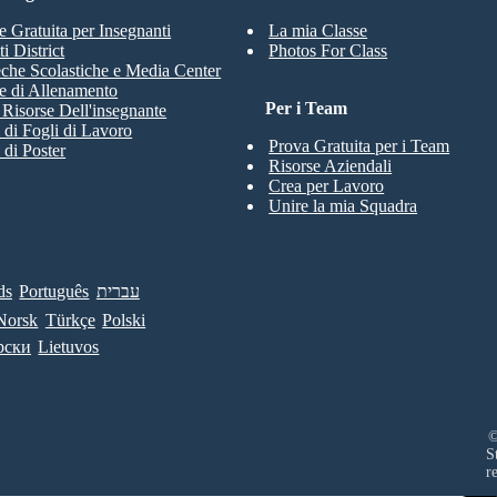
e Gratuita per Insegnanti
La mia Classe
i District
Photos For Class
eche Scolastiche e Media Center
e di Allenamento
Per i Team
e Risorse Dell'insegnante
 di Fogli di Lavoro
Prova Gratuita per i Team
 di Poster
Risorse Aziendali
Crea per Lavoro
Unire la mia Squadra
ds
Português
עברית
Norsk
Türkçe
Polski
рски
Lietuvos
©
S
r