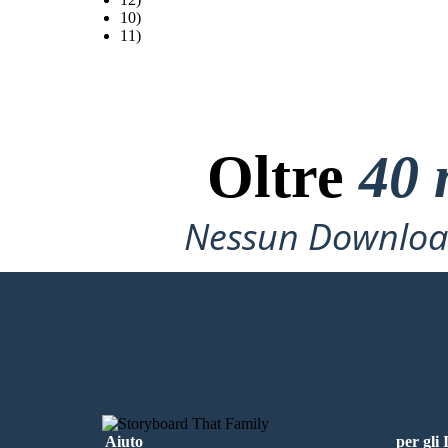
10)
11)
Oltre
40 
Nessun Download
CREARE IL MIO PRIMO STORYB
Aiuto
per gli