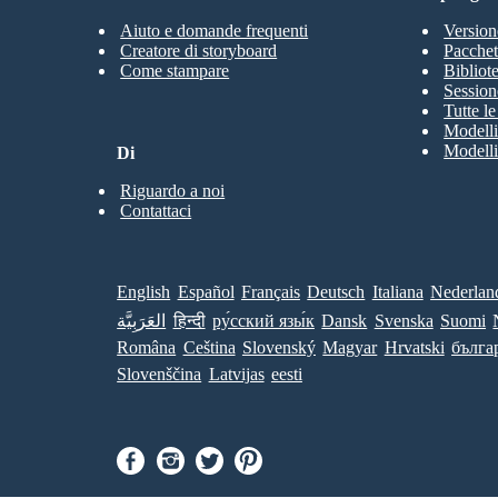
Aiuto e domande frequenti
Version
Creatore di storyboard
Pacchett
Come stampare
Bibliot
Session
Tutte l
Modelli
Modelli
Di
Riguardo a noi
Contattaci
English
Español
Français
Deutsch
Italiana
Nederlan
العَرَبِيَّة
हिन्दी
ру́сский язы́к
Dansk
Svenska
Suomi
Româna
Ceština
Slovenský
Magyar
Hrvatski
бълга
Slovenščina
Latvijas
eesti