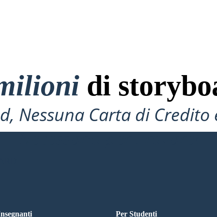
milioni
di storybo
, Nessuna Carta di Credito 
Necessario per Provare!
OARD
 Insegnanti
Per Studenti