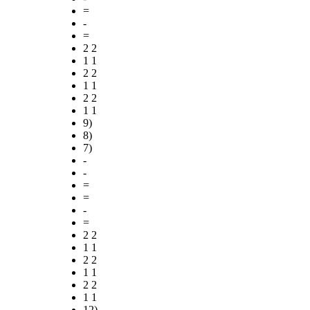
=
-
=
2 2
1 1
2 2
1 1
2 2
1 1
9)
8)
7)
-
-
=
=
-
=
2 2
1 1
2 2
1 1
2 2
1 1
12)