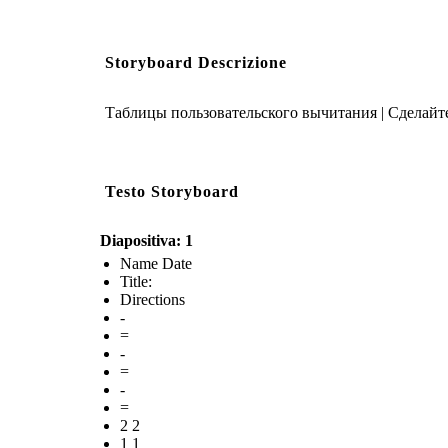
Storyboard Descrizione
Таблицы пользовательского вычитания | Сделайте
Testo Storyboard
Diapositiva: 1
Name Date
Title:
Directions
-
=
-
=
-
=
2 2
1 1