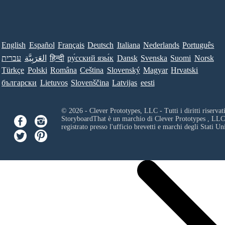
English
Español
Français
Deutsch
Italiana
Nederlands
Português
עברית
العَرَبِيَّة
हिन्दी
ру́сский язы́к
Dansk
Svenska
Suomi
Norsk
Türkçe
Polski
Româna
Ceština
Slovenský
Magyar
Hrvatski
български
Lietuvos
Slovenščina
Latvijas
eesti
© 2026 - Clever Prototypes, LLC - Tutti i diritti riservati
StoryboardThat è un marchio di
Clever Prototypes , LLC
registrato presso l'ufficio brevetti e marchi degli Stati Uni