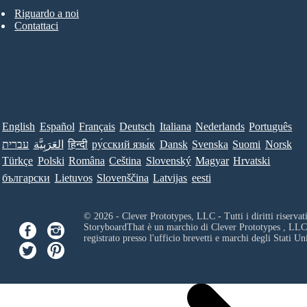
Riguardo a noi
Contattaci
English
Español
Français
Deutsch
Italiana
Nederlands
Português
עברית
العَرَبِيَّة
हिन्दी
ру́сский язы́к
Dansk
Svenska
Suomi
Norsk
Türkçe
Polski
Româna
Ceština
Slovenský
Magyar
Hrvatski
български
Lietuvos
Slovenščina
Latvijas
eesti
© 2026 - Clever Prototypes, LLC - Tutti i diritti riservati
StoryboardThat è un marchio di
Clever Prototypes , LLC
registrato presso l'ufficio brevetti e marchi degli Stati Uni