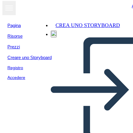
CREA UNO STORYBOARD
Pagina
Risorse
Visualizza
Prezzi
come
presentazione
Creare uno Storyboard
Registro
Accedere
Akış Şeması İnfografik 1