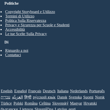
Politiche
Copyright Storyboard e Utilizzo
Termini di Utilizzo
Politica Sulla Riservatezza
Privacy e Sicurezza per Scuole e Studenti
Accessibilità
Le tue Scelte Sulla Privacy
Di
Riguardo a noi
Contattaci
English
Español
Français
Deutsch
Italiana
Nederlands
Português
עברית
العَرَبِيَّة
हिन्दी
ру́сский язы́к
Dansk
Svenska
Suomi
Norsk
Türkçe
Polski
Româna
Ceština
Slovenský
Magyar
Hrvatski
български
Lietuvos
Slovenščina
Latvijas
eesti