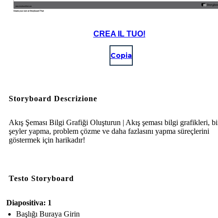
CREA IL TUO!
Copia
Storyboard Descrizione
Akış Şeması Bilgi Grafiği Oluşturun | Akış şeması bilgi grafikleri, bi
şeyler yapma, problem çözme ve daha fazlasını yapma süreçlerini
göstermek için harikadır!
Testo Storyboard
Diapositiva: 1
Başlığı Buraya Girin