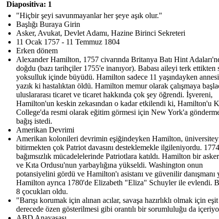
Diapositiva: 1
"Hiçbir şeyi savunmayanlar her şeye aşık olur."
Başlığı Buraya Girin
Asker, Avukat, Devlet Adamı, Hazine Birinci Sekreteri
11 Ocak 1757 - 11 Temmuz 1804
Erken dönem
Alexander Hamilton, 1757 civarında Britanya Batı Hint Adaları'n
doğdu (bazı tarihçiler 1755'e inanıyor). Babası aileyi terk ettikten
yoksulluk içinde büyüdü. Hamilton sadece 11 yaşındayken annesi
yazık ki hastalıktan öldü. Hamilton memur olarak çalışmaya başla
uluslararası ticaret ve ticaret hakkında çok şey öğrendi. İşvereni,
Hamilton'un keskin zekasından o kadar etkilendi ki, Hamilton'u K
College'da resmi olarak eğitim görmesi için New York'a gönderme
bağış istedi.
Amerikan Devrimi
Amerikan kolonileri devrimin eşiğindeyken Hamilton, üniversitey
bitirmekten çok Patriot davasını desteklemekle ilgileniyordu. 1774
bağımsızlık mücadelelerinde Patriotlara katıldı. Hamilton bir aske
ve Kıta Ordusu'nun yarbaylığına yükseldi. Washington onun
potansiyelini gördü ve Hamilton'ı asistanı ve güvenilir danışmanı 
Hamilton ayrıca 1780'de Elizabeth "Eliza" Schuyler ile evlendi. Bi
8 çocukları oldu.
"Barışı korumak için alınan acılar, savaşa hazırlıklı olmak için eşit
derecede özen gösterilmesi gibi orantılı bir sorumluluğu da içeriyo
ABD Anayasası