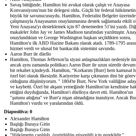
Savaş bittiğinde, Hamilton bir avukat olarak çalıştı ve Anayasa
Konvansiyonu'nun bir delegesi oldu. Güçlü bir federal hükümetin
büyük bir savunucusuydu. Hamilton, Federalist Belgeler üzerinde
çalışmasıyla Anayasanın onaylanmasına destek sağlamada etkili o
Yeni Anayasa'yı desteklemek için 87 denemeden 51'ini yazdı. Diğ
makaleler John Jay ve James Madison tarafından yazılmıştır. Ana
onaylandıktan ve George Washington başkan seçildikten sonra,
Hamilton'u ilk ABD Hazine Bakanı olarak atadı. 1789-1795 aras
hizmet verdi ve ulusal bir bankacılık sistemini savundu.
Aaron Burr ile düello
Hamilton, Thomas Jefferson'la siyasi anlaşmazlıkları nedeniyle ü
ancak aynı zamanda politikacı Aaron Burr ile uzun süredir devam
bir rekabet içindeydi. Hamilton, “Korkarım [Burr] hem kamusal 
özel biri olarak ilkesizdir. Kariyerine karşı çıkmanın dini bir görev
olduğunu düşünüyorum. " 1804'te Burr, New York valiliğine ada
ve kaybetti. Özel bir akşam yemeğinde Hamilton'un kendisine hak
ettiğini duyduğunda, Hamilton'ı düelloya davet etti. Hamilton'un
"şutunu attığına" ve Burr'a nişan almadığına inanılıyor. Ancak Bur
Hamilton'ı vurdu ve yaralarından öldü.
Diapositiva: 0
Alexander Hamilton
Başlığı Buraya Girin
Başlığı Buraya Girin
"Hükümetin canlılığı, özgürlüğün güvenliği için gereklidir."