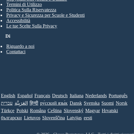
Termini di Utilizzo
Politica Sulla Riservatezza
Privacy e Sicurezza per Scuole e Studenti
Accessibilità
Le tue Scelte Sulla Privacy
Di
Riguardo a noi
Contattaci
English
Español
Français
Deutsch
Italiana
Nederlands
Português
עברית
العَرَبِيَّة
हिन्दी
ру́сский язы́к
Dansk
Svenska
Suomi
Norsk
Türkçe
Polski
Româna
Ceština
Slovenský
Magyar
Hrvatski
български
Lietuvos
Slovenščina
Latvijas
eesti