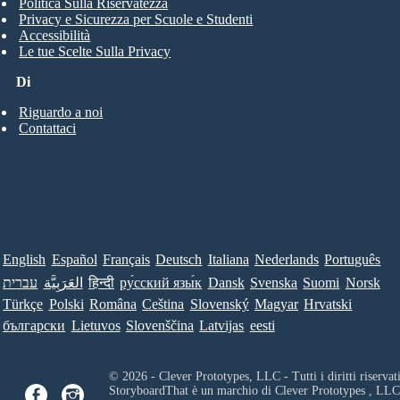
Politica Sulla Riservatezza
Privacy e Sicurezza per Scuole e Studenti
Accessibilità
Le tue Scelte Sulla Privacy
Di
Riguardo a noi
Contattaci
English
Español
Français
Deutsch
Italiana
Nederlands
Português
עברית
العَرَبِيَّة
हिन्दी
ру́сский язы́к
Dansk
Svenska
Suomi
Norsk
Türkçe
Polski
Româna
Ceština
Slovenský
Magyar
Hrvatski
български
Lietuvos
Slovenščina
Latvijas
eesti
© 2026 - Clever Prototypes, LLC - Tutti i diritti riservati
StoryboardThat è un marchio di
Clever Prototypes , LLC