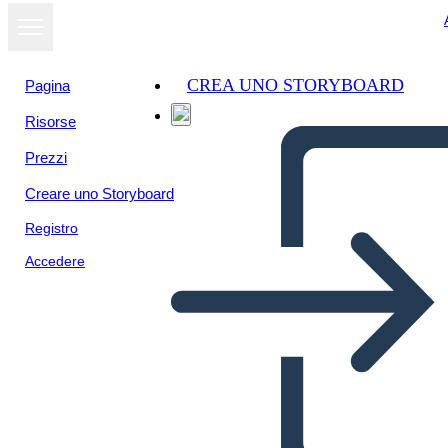
CREA UNO STORYBOARD
Pagina
Risorse
Visualizza
Prezzi
come
presentazione
Creare uno Storyboard
Registro
Accedere
Edebi Eleman Çöpçü Avı