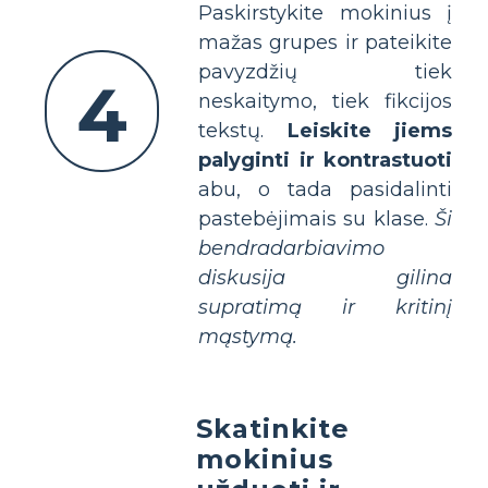
Paskirstykite mokinius į
mažas grupes ir pateikite
pavyzdžių tiek
4
neskaitymo, tiek fikcijos
tekstų.
Leiskite jiems
palyginti ir kontrastuoti
abu, o tada pasidalinti
pastebėjimais su klase.
Ši
bendradarbiavimo
diskusija gilina
supratimą ir kritinį
mąstymą.
Skatinkite
mokinius