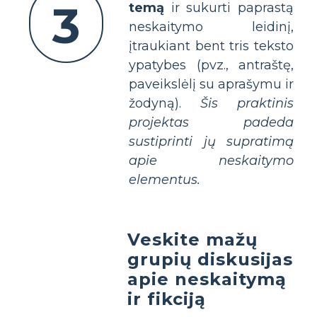
3
temą
ir sukurti paprastą
neskaitymo leidinį,
įtraukiant bent tris teksto
ypatybes (pvz., antraštę,
paveikslėlį su aprašymu ir
žodyną).
Šis praktinis
projektas padeda
sustiprinti jų supratimą
apie neskaitymo
elementus.
Veskite mažų
grupių diskusijas
apie neskaitymą
ir fikciją