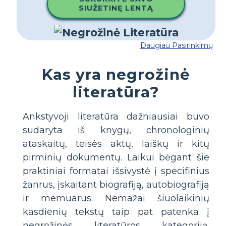
SIUŽETINĘ LENTĄ
Daugiau Pasirinkimų
Kas yra negrožinė
literatūra?
Ankstyvoji literatūra dažniausiai buvo
sudaryta iš knygų, chronologinių
ataskaitų, teisės aktų, laiškų ir kitų
pirminių dokumentų. Laikui bėgant šie
praktiniai formatai išsivystė į specifinius
žanrus, įskaitant biografiją, autobiografiją
ir memuarus. Nemažai šiuolaikinių
kasdienių tekstų taip pat patenka į
negrožinės literatūros kategoriją.