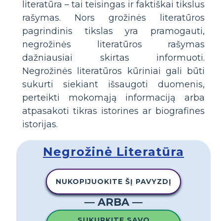
literatūra – tai teisingas ir faktiškai tikslus
rašymas. Nors grožinės literatūros
pagrindinis tikslas yra pramogauti,
negrožinės literatūros rašymas
dažniausiai skirtas informuoti.
Negrožinės literatūros kūriniai gali būti
sukurti siekiant išsaugoti duomenis,
perteikti mokomąją informaciją arba
atpasakoti tikras istorines ar biografines
istorijas.
Negrožinė Literatūra
NUKOPIJUOKITE ŠĮ PAVYZDĮ
— ARBA —
SUKURKITE SAVO