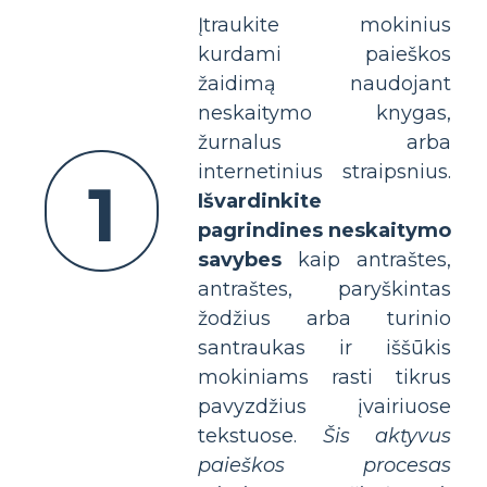
Įtraukite mokinius
kurdami paieškos
žaidimą naudojant
neskaitymo knygas,
žurnalus arba
internetinius straipsnius.
1
Išvardinkite
pagrindines neskaitymo
savybes
kaip antraštes,
antraštes, paryškintas
žodžius arba turinio
santraukas ir iššūkis
mokiniams rasti tikrus
pavyzdžius įvairiuose
tekstuose.
Šis aktyvus
paieškos procesas