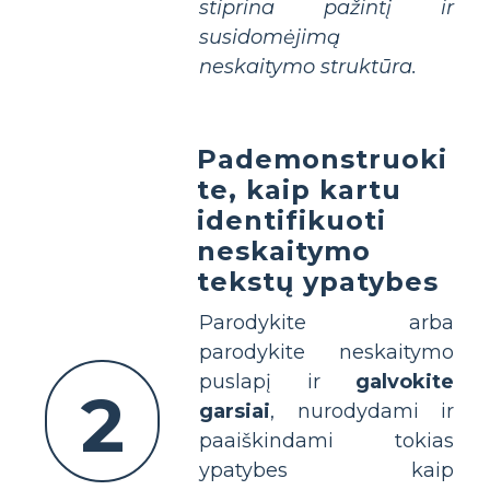
stiprina pažintį ir
susidomėjimą
neskaitymo struktūra.
Pademonstruoki
te, kaip kartu
identifikuoti
neskaitymo
tekstų ypatybes
Parodykite arba
parodykite neskaitymo
puslapį ir
galvokite
2
garsiai
, nurodydami ir
paaiškindami tokias
ypatybes kaip