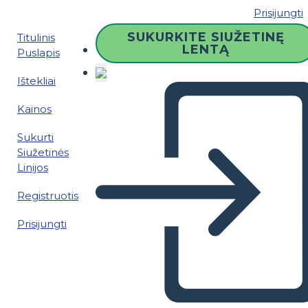
Prisijungti
SUKURKITE SIUŽETINĘ
Titulinis
LENTĄ
Puslapis
Ištekliai
Kainos
Sukurti
Siužetinės
Linijos
Registruotis
Prisijungti