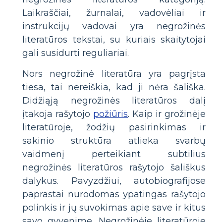
Laikraščiai, žurnalai, vadovėliai ir
instrukcijų vadovai yra negrožinės
literatūros tekstai, su kuriais skaitytojai
gali susidurti reguliariai.
Nors negrožinė literatūra yra pagrįsta
tiesa, tai nereiškia, kad ji nėra šališka.
Didžiąją negrožinės literatūros dalį
įtakoja rašytojo
požiūris
. Kaip ir grožinėje
literatūroje, žodžių pasirinkimas ir
sakinio struktūra atlieka svarbų
vaidmenį perteikiant subtilius
negrožinės literatūros rašytojo šališkus
dalykus. Pavyzdžiui, autobiografijose
paprastai nurodomas ypatingas rašytojo
polinkis ir jų suvokimas apie save ir kitus
savo gyvenime. Negrožinėje literatūroje