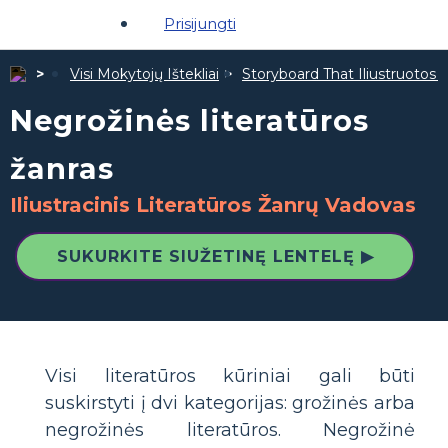
Prisijungti
Visi Mokytojų Ištekliai
Storyboard That Iliustruotos Ž
Negrožinės literatūros
žanras
Iliustracinis Literatūros Žanrų Vadovas
SUKURKITE SIUŽETINĘ LENTELĘ ▶
Visi literatūros kūriniai gali būti
suskirstyti į dvi kategorijas: grožinės arba
negrožinės literatūros. Negrožinė