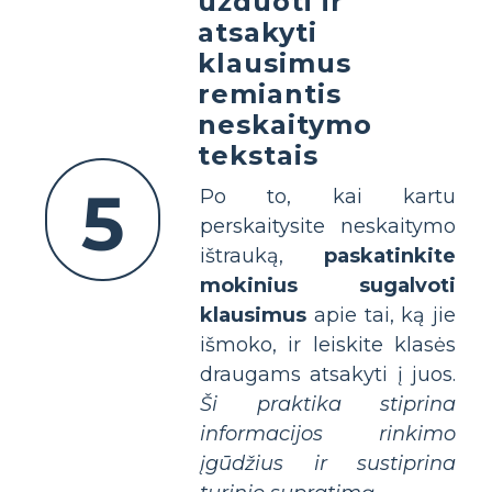
užduoti ir
atsakyti
klausimus
remiantis
neskaitymo
tekstais
5
Po to, kai kartu
perskaitysite neskaitymo
ištrauką,
paskatinkite
mokinius sugalvoti
klausimus
apie tai, ką jie
išmoko, ir leiskite klasės
draugams atsakyti į juos.
Ši praktika stiprina
informacijos rinkimo
įgūdžius ir sustiprina