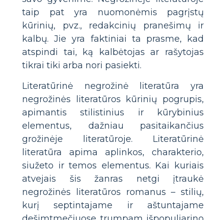
taip pat yra nuomonėmis pagrįstų
kūrinių, pvz., redakcinių pranešimų ir
kalbų. Jie yra faktiniai ta prasme, kad
atspindi tai, ką kalbėtojas ar rašytojas
tikrai tiki arba nori pasiekti.
Literatūrinė negrožinė literatūra yra
negrožinės literatūros kūrinių pogrupis,
apimantis stilistinius ir kūrybinius
elementus, dažniau pasitaikančius
grožinėje literatūroje. Literatūrinė
literatūra apima aplinkos, charakterio,
siužeto ir temos elementus. Kai kuriais
atvejais šis žanras netgi įtraukė
negrožinės literatūros romanus – stilių,
kurį septintajame ir aštuntajame
dešimtmečiuose trumpam išpopuliarino