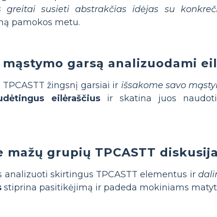
reitai susieti abstrakčias idėjas su konkreči
umą pamokos metu.
 mąstymo garsą analizuodami eil
 TPCASTT žingsnį garsiai ir
išsakome savo mąst
udėtingus eilėraščius
ir skatina juos naudoti
e mažų grupių TPCASTT diskusij
analizuoti skirtingus TPCASTT elementus ir
dali
s
stiprina pasitikėjimą ir padeda mokiniams matyti 