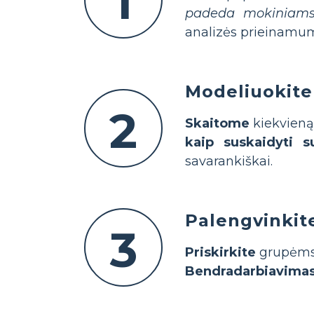
1
padeda mokiniams g
analizės prieinam
Modeliuokite
2
Skaitome
kiekvieną
kaip suskaidyti s
savarankiškai.
Palengvinkit
3
Priskirkite
grupėms 
Bendradarbiavima