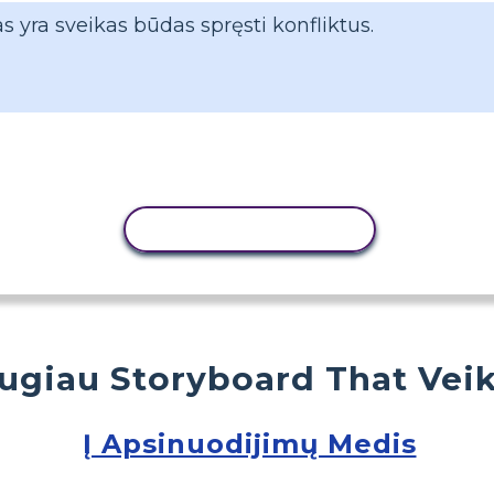
as yra sveikas būdas spręsti konfliktus.
KOPIJUOTI VEIKLĄ
ugiau Storyboard That Veik
Į Apsinuodijimų Medis