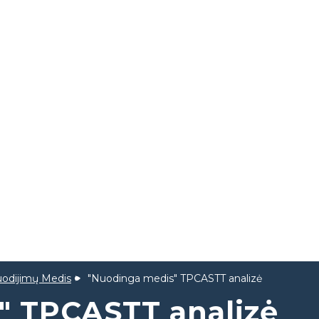
uodijimų Medis
"Nuodinga medis" TPCASTT analizė
" TPCASTT analizė