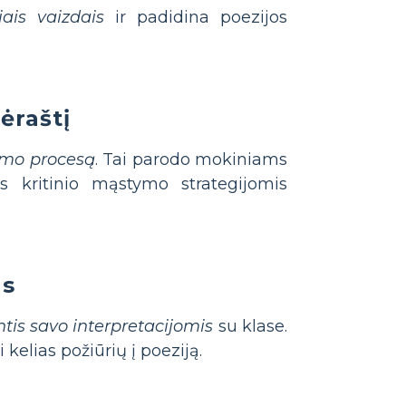
ais vaizdais
ir padidina poezijos
ėraštį
ymo procesą
. Tai parodo mokiniams
s kritinio mąstymo strategijomis
as
ntis savo interpretacijomis
su klase.
kelias požiūrių į poeziją.