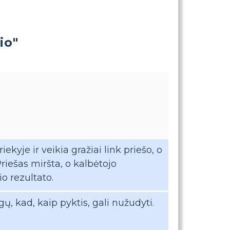
io"
iekyje ir veikia gražiai link priešo, o
Priešas miršta, o kalbėtojo
o rezultato.
, kad, kaip pyktis, gali nužudyti.