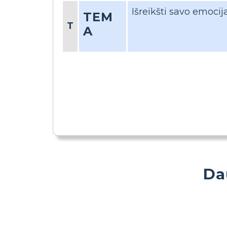
Išreikšti savo emocij
TEM
T
A
Da