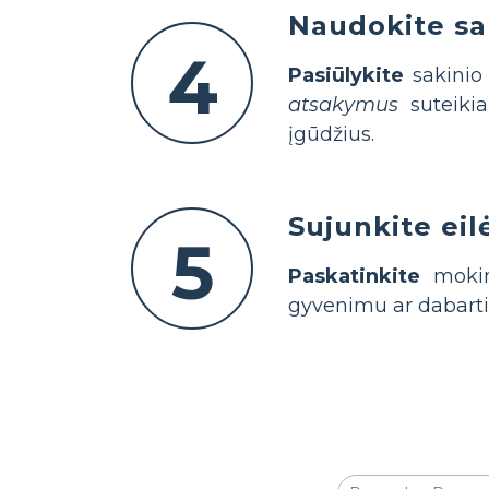
Naudokite sa
4
Pasiūlykite
sakinio 
atsakymus
suteiki
įgūdžius.
Sujunkite eil
5
Paskatinkite
mokini
gyvenimu ar dabartin