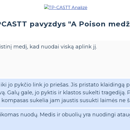
CASTT pavyzdys "A Poison medž
istinį medį, kad nuodai viską aplink jį.
ki jo pykčio link jo priešas. Jis pristato klaidingą pr
 Galų gale, jo pyktis ir klastos sukelti tragediją. 
 kompasas sukelia jam jaustis susukti laimės ne ši
ikomas nuodų. Medis ir obuolių yra nuodingi ataugų