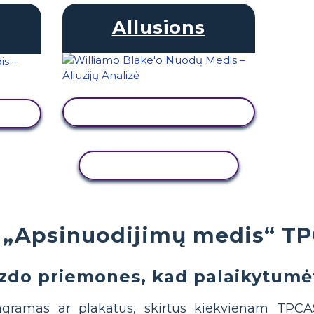
Allusions
PERŽIŪRĖTI VEIKLĄ
Ą
KOPIJUOTI VEIKLĄ
e „Apsinuodijimų medis“ TP
izdo priemones, kad palaikytum
gramas ar plakatus, skirtus kiekvienam TPC