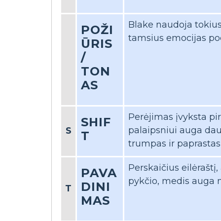
Blake naudoja tokius 
POŽI
tamsius emocijas poe
ŪRIS
/
TON
AS
Perėjimas įvyksta pirm
SHIF
palaipsniui auga daug
S
T
trumpas ir paprastas,
Perskaičius eilėraštį
PAVA
pykčio, medis auga n
DINI
T
MAS