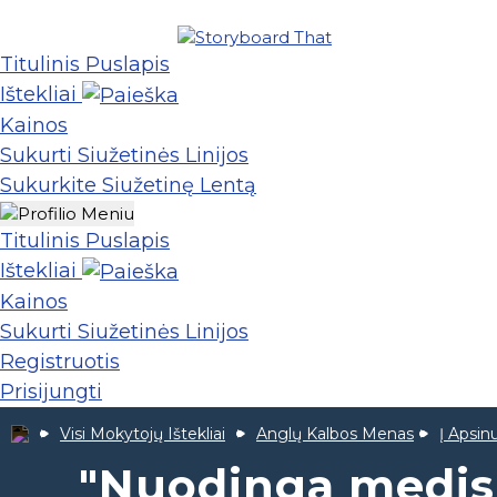
Titulinis Puslapis
Ištekliai
Kainos
Sukurti Siužetinės Linijos
Sukurkite Siužetinę Lentą
Titulinis Puslapis
Ištekliai
Kainos
Sukurti Siužetinės Linijos
Registruotis
Prisijungti
Visi Mokytojų Ištekliai
Anglų Kalbos Menas
Į Apsin
"Nuodinga medis