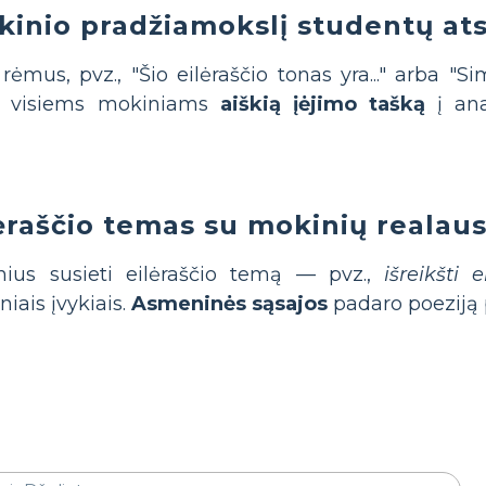
kinio pradžiamokslį studentų a
rėmus, pvz., "Šio eilėraščio tonas yra..." arba "S
a visiems mokiniams
aiškią įėjimo tašką
į ana
ėraščio temas su mokinių realau
us susieti eilėraščio temą — pvz.,
išreikšti
iais įvykiais.
Asmeninės sąsajos
padaro poeziją 