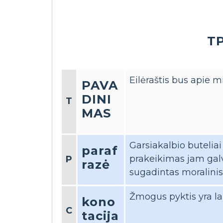
TP
Eilėraštis bus apie m
PAVA
DINI
T
MAS
Garsiakalbio buteliai i
paraf
prakeikimas jam galvą.
P
razė
sugadintas moralinis
Žmogus pyktis yra la
kono
C
tacija