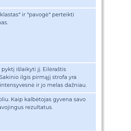
klastas" ir "pavogė" perteikti
as.
tį išlaikyti jį. Eilėraštis
akinio ilgis pirmąjį strofa yra
 intensyvesnė ir jo melas dažniau.
oliu. Kaip kalbėtojas gyvena savo
vojingus rezultatus.