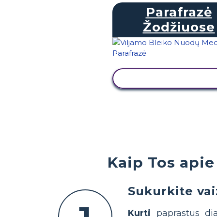
Parafrazė
Žodžiuose
PERŽIŪRĖTI VEIKL
Kaip Tos api
Sukurkite va
Kurti
paprastus dia