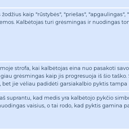
žodžius kaip "rūstybės", "priešas", "apgaulingas", "
mos. Kalbėtojas turi grėsmingas ir nuodingas ton
oje strofa, kai kalbėtojas eina nuo pasakoti savo pyk
iau grėsmingas kaip jis progresuoja iš šio taško. S
 bet jie vėliau padidėti garsiakalbio pyktis tampa
, aš suprantu, kad medis yra kalbėtojo pykčio simb
uodingas vaisius, o tai rodo, kad pyktis gamina pa