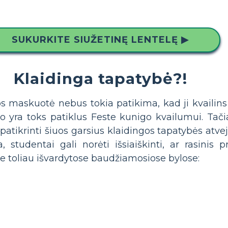
SUKURKITE SIUŽETINĘ LENTELĘ ▶
Klaidinga tapatybė?!
os maskuotė nebus tokia patikima, kad ji kvailins
lio yra toks patiklus Feste kunigo kvailumui. Tač
atikrinti šiuos garsius klaidingos tapatybės atveju
a, studentai gali norėti išsiaiškinti, ar rasinis 
se toliau išvardytose baudžiamosiose bylose: