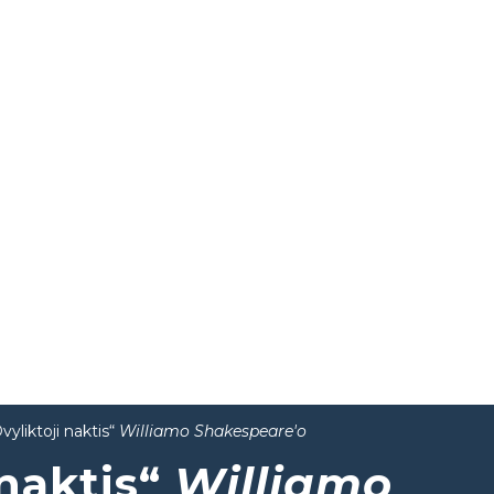
vyliktoji naktis“
Williamo Shakespeare'o
 naktis“
Williamo