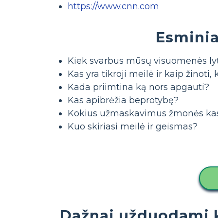
https://www.cnn.com
Esmini
Kiek svarbus mūsų visuomenės ly
Kas yra tikroji meilė ir kaip žinoti,
Kada priimtina ką nors apgauti?
Kas apibrėžia beprotybę?
Kokius užmaskavimus žmonės kas
Kuo skiriasi meilė ir geismas?
Dažnai užduodami 