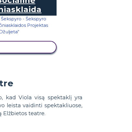
Socialinė
niasklaida
RŽIŪRĖTI VEIKLĄ
tre
, kad Viola visą spektaklį yra
 leista vaidinti spektakliuose,
 Elžbietos teatre.