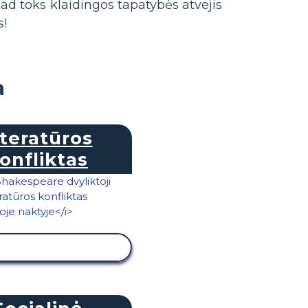
kad toks klaidingos tapatybės atvejis
!
a
iteratūros
onfliktas
RŽIŪRĖTI VEIKLĄ