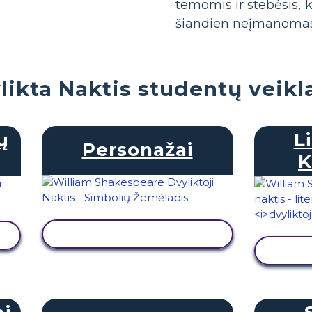
temomis ir stebėsis, 
šiandien neįmanomas
likta Naktis studentų veikl
ų
L
Personažai
K
PERŽIŪRĖTI VEIKLĄ
PE