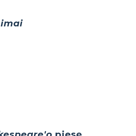
simai
kespeare'o
pjesę