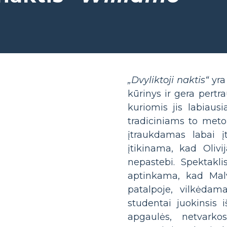
„Dvyliktoji naktis“
yra
kūrinys ir gera pertra
kuriomis jis labiaus
tradiciniams to meto
įtraukdamas labai į
įtikinama, kad Olivi
nepastebi. Spektakl
aptinkama, kad Malv
patalpoje, vilkėdama
studentai juokinsis i
apgaulės, netvarko