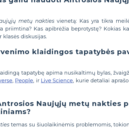
aujųjų metų nakties
vienetą: Kas yra tikra mei
a priimtina? Kas apibrėžia beprotystę? Kokias k
 klasės diskusijas.
yvenimo klaidingos tapatybės pav
aidingą tapatybę apima nusikaltimų bylas, žvaigždž
verse
,
People
, ir
Live Science
, kurie detaliai apraš
 Antrosios Naujųjų metų nakties
kiniams?
ties
temas su šiuolaikinėmis problemomis, tokiomi