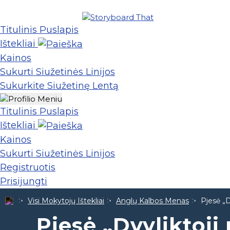
Titulinis Puslapis
Ištekliai
Kainos
Sukurti Siužetinės Linijos
Sukurkite Siužetinę Lentą
Titulinis Puslapis
Ištekliai
Kainos
Sukurti Siužetinės Linijos
Registruotis
Prisijungti
Visi Mokytojų Ištekliai
Anglų Kalbos Menas
Pjesė „D
Pjesė „Dvyliktoji