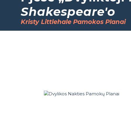
Shakespeare'o
Kristy Littlehale Pamokos Planai