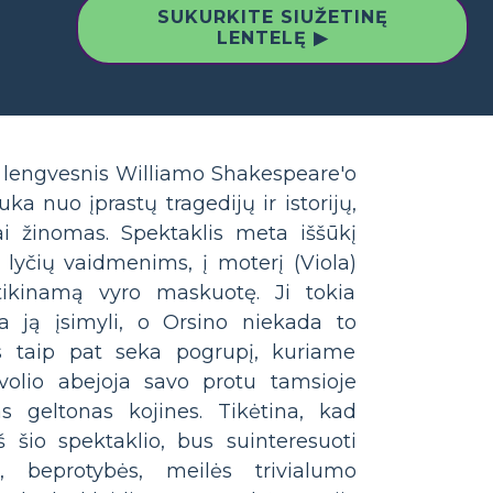
SUKURKITE SIUŽETINĘ
LENTELĘ ▶
 lengvesnis Williamo Shakespeare'o
uka nuo įprastų tragedijų ir istorijų,
iai žinomas. Spektaklis meta iššūkį
 lyčių vaidmenims, į moterį (Viola)
tikinamą vyro maskuotę. Ji tokia
ja ją įsimyli, o Orsino niekada to
is taip pat seka pogrupį, kuriame
olio abejoja savo protu tamsioje
s geltonas kojines. Tikėtina, kad
š šio spektaklio, bus suinteresuoti
s, beprotybės, meilės trivialumo