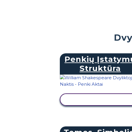
Dvy
Penkių Įstatym
Struktūra
PERŽIŪRĖTI VEIKLĄ