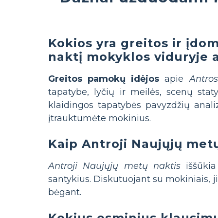
Kokios yra greitos ir įd
naktį mokyklos viduryje 
Greitos pamokų idėjos
apie
Antro
tapatybe, lyčių ir meilės, scenų st
klaidingos tapatybės pavyzdžių anali
įtrauktumėte mokinius.
Kaip Antroji Naujųjų metų
Antroji Naujųjų metų naktis
iššūkia
santykius. Diskutuojant su mokiniais, ji
bėgant.
Kokius esminius klausimu