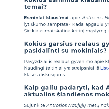
temai?
Esminiai klausimai
apie
Antrosios N
lytiškumo samprata? Kada apgaulė yr
Šie klausimai skatina kritinį mąstymą ir
Kokius garsius realaus g
pasidalinti su mokiniais?
Pavyzdžiai iš realaus gyvenimo apie kl
Naudingi šaltiniai yra straipsniai iš
List
klasės diskusijoms.
Kaip galiu padaryti, kad
aktualios šiandienos mo
Sujunkite
Antrosios Naujųjų metų nak