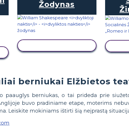
ai
Žodynas
Ži
PERŽIŪRĖTI VEIKLĄ
PE
iai berniukai Elžbietos tea
o paauglys berniukas, o tai prideda prie siužeto
 Anglijoje buvo pradiniame etape, moterims nebuvo
. Leiskite mokiniams ištirti šią neįprastą situaciją
.com