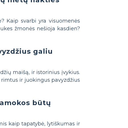
lė? Kaip svarbi yra visuomenės
aukes žmonės nešioja kasdien?
yzdžius galiu
ių maišą, ir istorinius įvykius.
o rimtus ir juokingus pavyzdžius
 pamokos būtų
s kaip tapatybė, lytiškumas ir