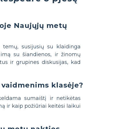
joje Naujųjų metų
temų, susijusių su klaidinga
nimą su šiandienos, ir žinomų
us ir grupines diskusijas, kad
ų vaidmenims klasėje?
keldama sumaištį ir netikėtas
 ir kaip požiūriai keitėsi laikui
jų metų nakties