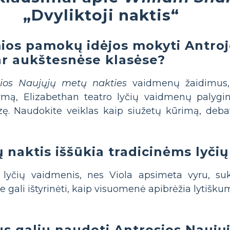
„Dvyliktoji naktis“
omios pamokų idėjos mokyti Antro
ar aukštesnėse klasėse?
sios Naujųjų metų nakties
vaidmenų žaidimus, 
atymą, Elizabethan teatro lyčių vaidmenų palygi
zę. Naudokite veiklas kaip siužetų kūrimą, debat
 naktis iššūkia tradicinėms lyči
 lyčių vaidmenis, nes Viola apsimeta vyru, su
e gali ištyrinėti, kaip visuomenė apibrėžia lytiškumą
s galiu naudoti Antrosios Naujų