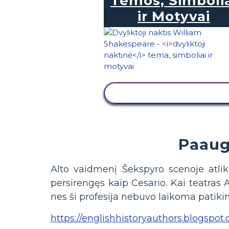
Temos, Simboli
ir Motyvai
PERŽIŪRĖTI VEIKLĄ
Paaugl
Alto vaidmenį Šekspyro scenoje atlik
persirengęs kaip Cesario. Kai teatras
nes ši profesija nebuvo laikoma patikima
https://englishhistoryauthors.blogspot