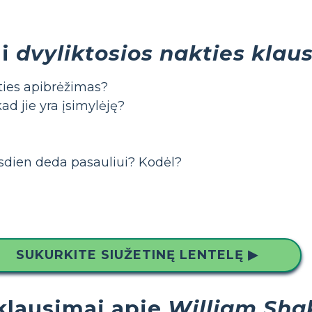
ai
dvyliktosios nakties klau
ties apibrėžimas?
 kad jie yra įsimylėję?
dien deda pasauliui? Kodėl?
SUKURKITE SIUŽETINĘ LENTELĘ ▶
klausimai apie
William Sha